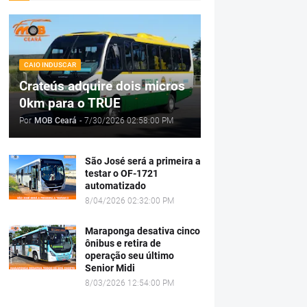
CAIO INDUSCAR
Crateús adquire dois micros
0km para o TRUE
Por
MOB Ceará
-
7/30/2026 02:58:00 PM
São José será a primeira a
testar o OF-1721
automatizado
8/04/2026 02:32:00 PM
Maraponga desativa cinco
ônibus e retira de
operação seu último
Senior Midi
8/03/2026 12:54:00 PM