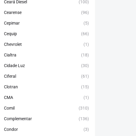
Ceará Diesel
(100)
Cearense
(96)
Cepimar
(5)
Cequip
(66)
Chevrolet
(1)
Cialtra
(18)
Cidade Luz
(30)
Ciferal
(61)
Clotran
(15)
CMA
(1)
Comil
(310)
Complementar
(136)
Condor
(3)