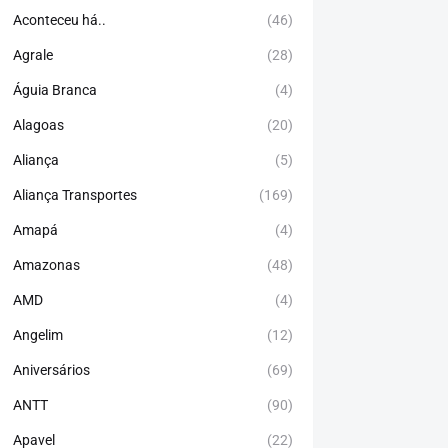
Aconteceu há..
(46)
Agrale
(28)
Águia Branca
(4)
Alagoas
(20)
Aliança
(5)
Aliança Transportes
(169)
Amapá
(4)
Amazonas
(48)
AMD
(4)
Angelim
(12)
Aniversários
(69)
ANTT
(90)
Apavel
(22)