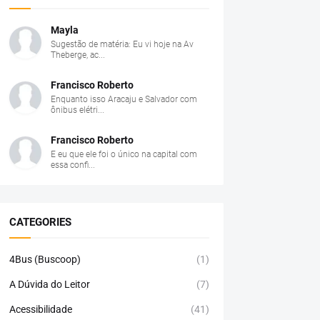
Mayla
Sugestão de matéria: Eu vi hoje na Av
Theberge, ac...
Francisco Roberto
Enquanto isso Aracaju e Salvador com
ônibus elétri...
Francisco Roberto
E eu que ele foi o único na capital com
essa confi...
CATEGORIES
4Bus (Buscoop)
(1)
A Dúvida do Leitor
(7)
Acessibilidade
(41)