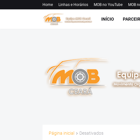
Home
Linhas e Horários
MOB no YouTube
MOB n
INÍCIO
PARCEI
Página inicial
Desativados