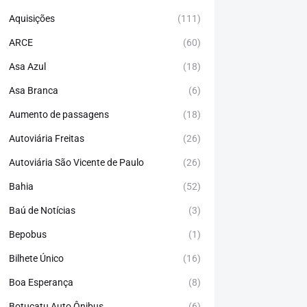
Aquisições
(111)
ARCE
(60)
Asa Azul
(18)
Asa Branca
(6)
Aumento de passagens
(18)
Autoviária Freitas
(26)
Autoviária São Vicente de Paulo
(26)
Bahia
(52)
Baú de Notícias
(3)
Bepobus
(1)
Bilhete Único
(16)
Boa Esperança
(8)
Botucatu Auto Ônibus
(6)