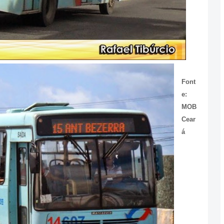
Font
e:
MOB
Cear
á