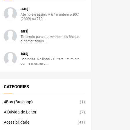
aasj
Até hoje é assim. A 67 mantém o 907
(2009) na 710....
aasj
Torcendo para que venha mais ônibus
automatizados ...
aasj
Boa noite. Na linha 710 tem um micro
com a mesma d...
CATEGORIES
4Bus (Buscoop)
(1)
A Dúvida do Leitor
(7)
Acessibilidade
(41)