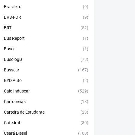
Brasileiro
(9)
BRS-FOR
(9)
BRT
(52)
Bus Report
(1)
Buser
(1)
Busologia
(73)
Busscar
(167)
BYD Auto
(2)
Caio Induscar
(529)
Carrocerias
(18)
Carteira de Estudante
(23)
Catedral
(30)
Ceará Diesel
(100)