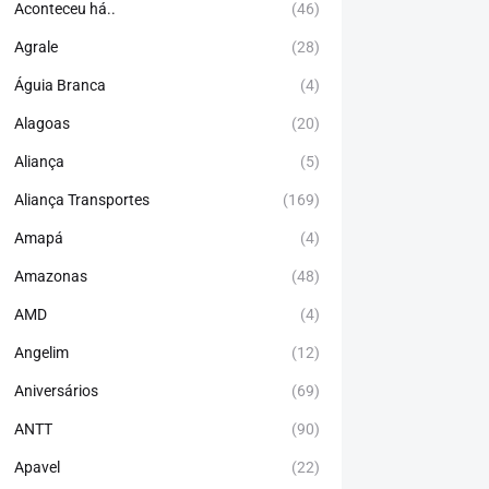
Aconteceu há..
(46)
Agrale
(28)
Águia Branca
(4)
Alagoas
(20)
Aliança
(5)
Aliança Transportes
(169)
Amapá
(4)
Amazonas
(48)
AMD
(4)
Angelim
(12)
Aniversários
(69)
ANTT
(90)
Apavel
(22)