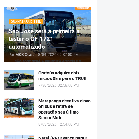
GUANABARA DIESEL
São José será a primeira a
testar o OF-1721
automatizado
Por
MOB Ceará
-
8/04/2026 02:32:00 PM
Crateús adquire dois
micros 0km para o TRUE
7/30/2026 02:58:00 PM
Maraponga desativa cinco
ônibus e retira de
operação seu último
Senior Midi
8/03/2026 12:54:00 PM
Natal (RN) avança para a