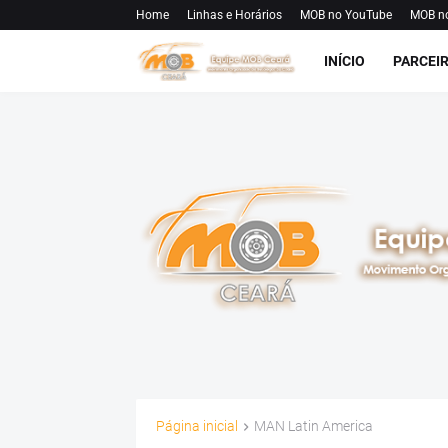
Home
Linhas e Horários
MOB no YouTube
MOB n
INÍCIO
PARCEI
Página inicial
MAN Latin America