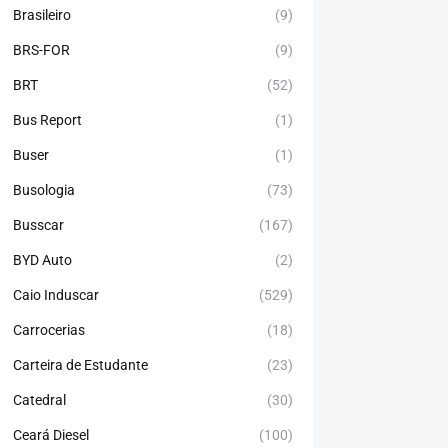
Brasileiro
(9)
BRS-FOR
(9)
BRT
(52)
Bus Report
(1)
Buser
(1)
Busologia
(73)
Busscar
(167)
BYD Auto
(2)
Caio Induscar
(529)
Carrocerias
(18)
Carteira de Estudante
(23)
Catedral
(30)
Ceará Diesel
(100)