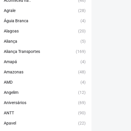
Aconteceu há..
(46)
Agrale
(28)
Águia Branca
(4)
Alagoas
(20)
Aliança
(5)
Aliança Transportes
(169)
Amapá
(4)
Amazonas
(48)
AMD
(4)
Angelim
(12)
Aniversários
(69)
ANTT
(90)
Apavel
(22)