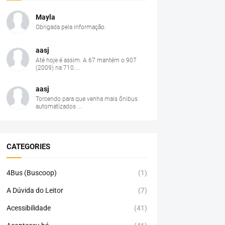
Mayla
Obrigada pela informação.
aasj
Até hoje é assim. A 67 mantém o 907
(2009) na 710....
aasj
Torcendo para que venha mais ônibus
automatizados ...
CATEGORIES
4Bus (Buscoop)
(1)
A Dúvida do Leitor
(7)
Acessibilidade
(41)