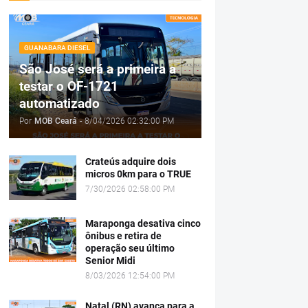
GUANABARA DIESEL
São José será a primeira a
testar o OF-1721
automatizado
Por
MOB Ceará
-
8/04/2026 02:32:00 PM
Crateús adquire dois
micros 0km para o TRUE
7/30/2026 02:58:00 PM
Maraponga desativa cinco
ônibus e retira de
operação seu último
Senior Midi
8/03/2026 12:54:00 PM
Natal (RN) avança para a