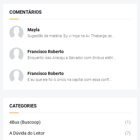
COMENTÁRIOS
Mayla
Sugestão de matéria: Eu vi hoje na Av Theberge, ac...
Francisco Roberto
Enquanto isso Aracaju e Salvador com ônibus elétri...
Francisco Roberto
E eu que ele foi o único na capital com essa confi...
CATEGORIES
4Bus (Buscoop)
(1)
A Dúvida do Leitor
(7)