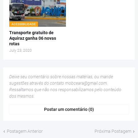
ACESSIBILIDADE
Transporte gratuito de
Aquiraz ganha 06 novas
rotas
July 23, 2020
Deixe seu comentário sobre nossas matérias, ou mande
sugestões através do contato
mobceara@gmail.com
.
Ressaltamos que não nos responsabilizamos pelo conteúdo
dos mesmos.
Postar um comentário (0)
Postagem Anterior
Próxima Postagem