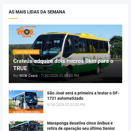
AS MAIS LIDAS DA SEMANA
CAIO INDUSCAR
Crateús adquire dois micros 0km para o
TRUE
Por
MOB Ceará
-
7/30/2026 02:58:00 PM
São José será a primeira a testar o OF-
1721 automatizado
8/04/2026 02:32:00 PM
Maraponga desativa cinco ônibus e
retira de operação seu último Senior