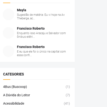
Mayla
Sugestão de matéria: Eu vi hoje na Av
Theberge, ac...
Francisco Roberto
Enquanto isso Aracaju e Salvador com
ônibus elétri...
Francisco Roberto
E eu que ele foi o único na capital com
essa confi...
CATEGORIES
4Bus (Buscoop)
(1)
A Dúvida do Leitor
(7)
Acessibilidade
(41)