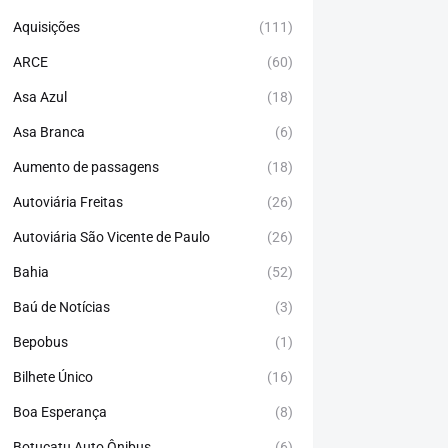
Aquisições
(111)
ARCE
(60)
Asa Azul
(18)
Asa Branca
(6)
Aumento de passagens
(18)
Autoviária Freitas
(26)
Autoviária São Vicente de Paulo
(26)
Bahia
(52)
Baú de Notícias
(3)
Bepobus
(1)
Bilhete Único
(16)
Boa Esperança
(8)
Botucatu Auto Ônibus
(6)