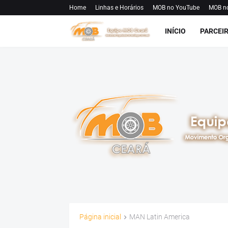
Home
Linhas e Horários
MOB no YouTube
MOB n
INÍCIO
PARCEI
Página inicial
MAN Latin America