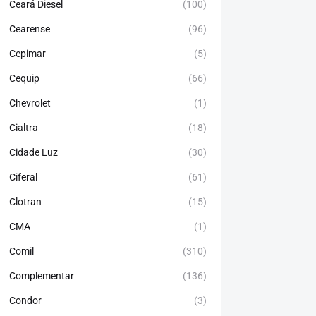
Ceará Diesel
(100)
Cearense
(96)
Cepimar
(5)
Cequip
(66)
Chevrolet
(1)
Cialtra
(18)
Cidade Luz
(30)
Ciferal
(61)
Clotran
(15)
CMA
(1)
Comil
(310)
Complementar
(136)
Condor
(3)