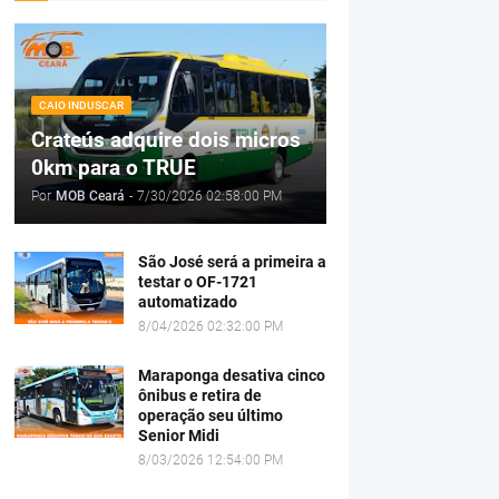
CAIO INDUSCAR
Crateús adquire dois micros
0km para o TRUE
Por
MOB Ceará
-
7/30/2026 02:58:00 PM
São José será a primeira a
testar o OF-1721
automatizado
8/04/2026 02:32:00 PM
Maraponga desativa cinco
ônibus e retira de
operação seu último
Senior Midi
8/03/2026 12:54:00 PM