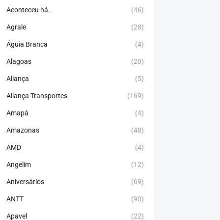
Aconteceu há..
(46)
Agrale
(28)
Águia Branca
(4)
Alagoas
(20)
Aliança
(5)
Aliança Transportes
(169)
Amapá
(4)
Amazonas
(48)
AMD
(4)
Angelim
(12)
Aniversários
(69)
ANTT
(90)
Apavel
(22)