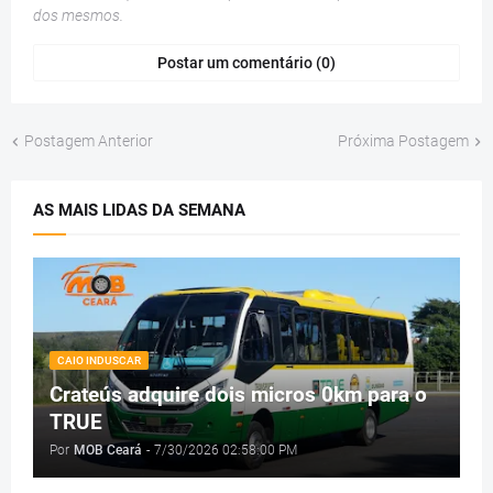
dos mesmos.
Postar um comentário (0)
Postagem Anterior
Próxima Postagem
AS MAIS LIDAS DA SEMANA
CAIO INDUSCAR
Crateús adquire dois micros 0km para o
TRUE
Por
MOB Ceará
-
7/30/2026 02:58:00 PM