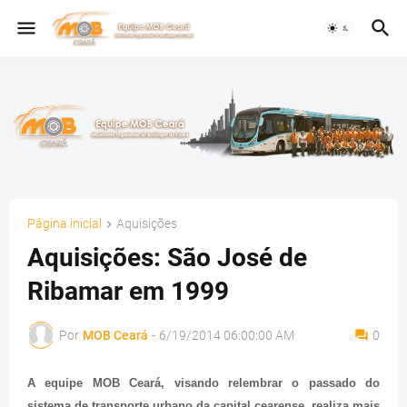
Página inicial
Aquisições
Aquisições: São José de
Ribamar em 1999
Por
MOB Ceará
-
6/19/2014 06:00:00 AM
0
A equipe MOB Ceará, visando relembrar o passado do
sistema de transporte urbano da capital cearense, realiza mais