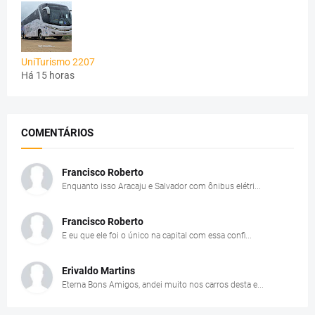
UniTurismo 2207
Há 15 horas
COMENTÁRIOS
Francisco Roberto
Enquanto isso Aracaju e Salvador com ônibus elétri...
Francisco Roberto
E eu que ele foi o único na capital com essa confi...
Erivaldo Martins
Eterna Bons Amigos, andei muito nos carros desta e...