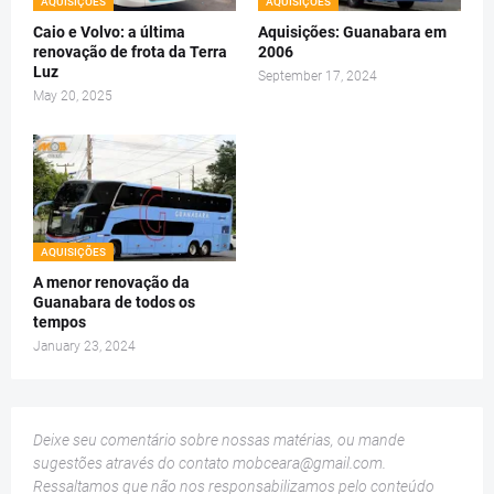
AQUISIÇÕES
AQUISIÇÕES
Caio e Volvo: a última
Aquisições: Guanabara em
renovação de frota da Terra
2006
Luz
September 17, 2024
May 20, 2025
AQUISIÇÕES
A menor renovação da
Guanabara de todos os
tempos
January 23, 2024
Deixe seu comentário sobre nossas matérias, ou mande
sugestões através do contato
mobceara@gmail.com
.
Ressaltamos que não nos responsabilizamos pelo conteúdo