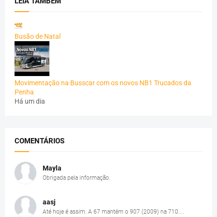
LEIA TAMBÉM
Busão de Natal
Movimentação na Busscar com os novos NB1 Trucados da
Penha
Há um dia
COMENTÁRIOS
Mayla
Obrigada pela informação.
aasj
Até hoje é assim. A 67 mantém o 907 (2009) na 710....