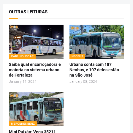
OUTRAS LEITURAS
CAIO INDUSCAR
NEOBUS
Saiba qual encarroçadora é
Urbano conta com 187
maioria no sistema urbano
Neobus, e 107 deles estão
de Fortaleza
na São José
January 11, 2024
January 08, 2024
MERCEDES BENZ
Mini Paixão: Vega 35211