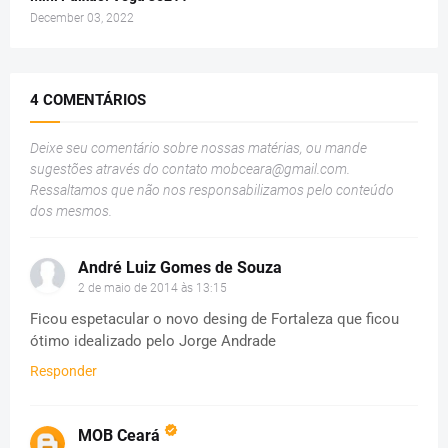
December 03, 2022
4 COMENTÁRIOS
Deixe seu comentário sobre nossas matérias, ou mande
sugestões através do contato
mobceara@gmail.com
.
Ressaltamos que não nos responsabilizamos pelo conteúdo
dos mesmos.
André Luiz Gomes de Souza
2 de maio de 2014 às 13:15
Ficou espetacular o novo desing de Fortaleza que ficou
ótimo idealizado pelo Jorge Andrade
Responder
MOB Ceará