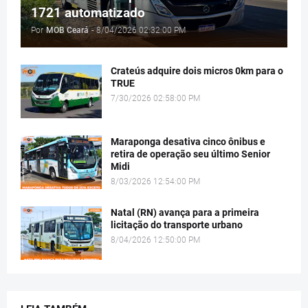
1721 automatizado
Por
MOB Ceará
-
8/04/2026 02:32:00 PM
Crateús adquire dois micros 0km para o
TRUE
7/30/2026 02:58:00 PM
Maraponga desativa cinco ônibus e
retira de operação seu último Senior
Midi
8/03/2026 12:54:00 PM
Natal (RN) avança para a primeira
licitação do transporte urbano
8/04/2026 12:50:00 PM