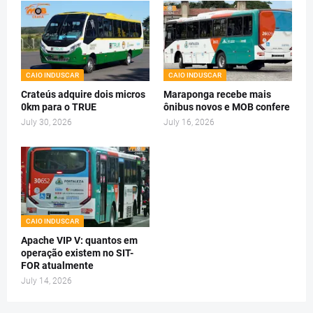
CAIO INDUSCAR
CAIO INDUSCAR
Crateús adquire dois micros
Maraponga recebe mais
0km para o TRUE
ônibus novos e MOB confere
July 30, 2026
July 16, 2026
CAIO INDUSCAR
Apache VIP V: quantos em
operação existem no SIT-
FOR atualmente
July 14, 2026