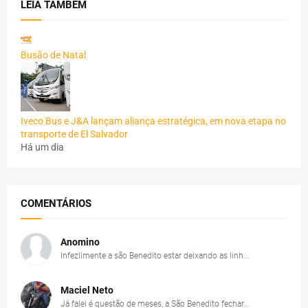
LEIA TAMBÉM
Busão de Natal
Iveco Bus e J&A lançam aliança estratégica, em nova etapa no
transporte de El Salvador
Há um dia
COMENTÁRIOS
Anomino
Infezlimente a são Benedito estar deixando as linh...
Maciel Neto
Já falei é questão de meses, a São Benedito fechar...