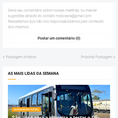
Deixe seu comentário sobre nossas matérias, ou mande
sugestões através do contato
mobceara@gmail.com
.
Ressaltamos que não nos responsabilizamos pelo conteúdo
dos mesmos.
Postar um comentário (0)
Postagem Anterior
Próxima Postagem
AS MAIS LIDAS DA SEMANA
GUANABARA DIESEL
São José será a primeira a testar o OF-