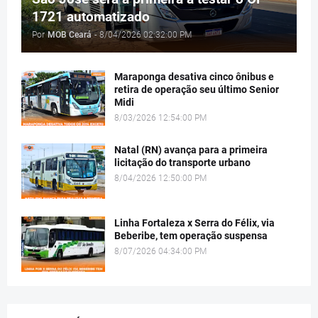
1721 automatizado
Por
MOB Ceará
-
8/04/2026 02:32:00 PM
Maraponga desativa cinco ônibus e
retira de operação seu último Senior
Midi
8/03/2026 12:54:00 PM
Natal (RN) avança para a primeira
licitação do transporte urbano
8/04/2026 12:50:00 PM
Linha Fortaleza x Serra do Félix, via
Beberibe, tem operação suspensa
8/07/2026 04:34:00 PM