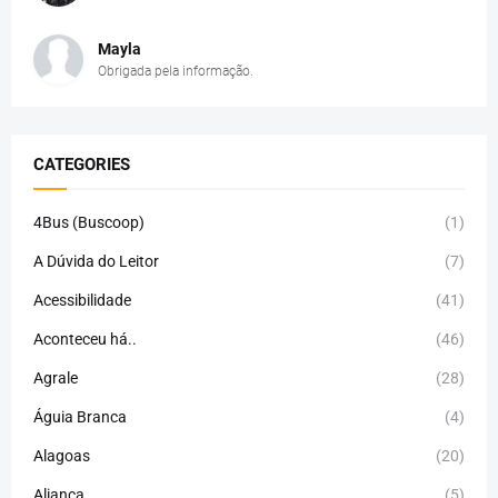
Mayla
Obrigada pela informação.
CATEGORIES
4Bus (Buscoop)
(1)
A Dúvida do Leitor
(7)
Acessibilidade
(41)
Aconteceu há..
(46)
Agrale
(28)
Águia Branca
(4)
Alagoas
(20)
Aliança
(5)