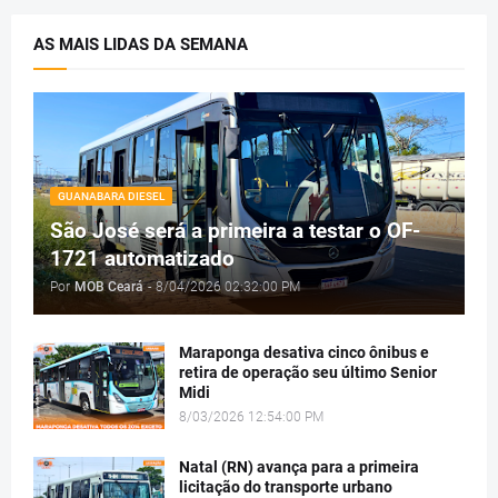
AS MAIS LIDAS DA SEMANA
GUANABARA DIESEL
São José será a primeira a testar o OF-
1721 automatizado
Por
MOB Ceará
-
8/04/2026 02:32:00 PM
Maraponga desativa cinco ônibus e
retira de operação seu último Senior
Midi
8/03/2026 12:54:00 PM
Natal (RN) avança para a primeira
licitação do transporte urbano