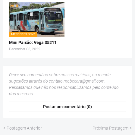
MERCEDES BENZ
Mini Paixão: Vega 35211
December 03, 2022
Deixe seu comentário sobre nossas matérias, ou mande
sugestões através do contato
mobceara@gmail.com
.
Ressaltamos que não nos responsabilizamos pelo conteúdo
dos mesmos.
Postar um comentário (0)
Postagem Anterior
Próxima Postagem