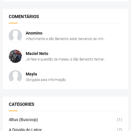
COMENTÁRIOS
Anomino
Infezlimente a são Benedito estar deixando as linh...
Maciel Neto
Já falei é questão de meses, a São Benedito fechar...
Mayla
Obrigada pela informação.
CATEGORIES
4Bus (Buscoop)
(1)
A Dúvida do Leitor
(7)