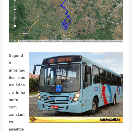
Segund
o
informaç
ões dos
usuários
, a linha
sofre
com
constant
es
assaltos