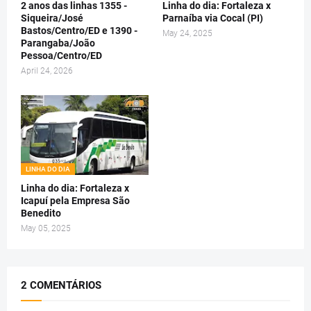
2 anos das linhas 1355 -
Linha do dia: Fortaleza x
Siqueira/José
Parnaíba via Cocal (PI)
Bastos/Centro/ED e 1390 -
May 24, 2025
Parangaba/João
Pessoa/Centro/ED
April 24, 2026
LINHA DO DIA
Linha do dia: Fortaleza x
Icapuí pela Empresa São
Benedito
May 05, 2025
2 COMENTÁRIOS