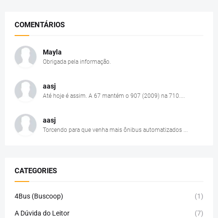
COMENTÁRIOS
Mayla
Obrigada pela informação.
aasj
Até hoje é assim. A 67 mantém o 907 (2009) na 710....
aasj
Torcendo para que venha mais ônibus automatizados ...
CATEGORIES
4Bus (Buscoop)
(1)
A Dúvida do Leitor
(7)