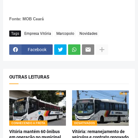
Fonte: MOB Ceará
Tags
Empresa Vitória
Marcopolo
Novidades
Facebook
OUTRAS LEITURAS
CONHECENDO A FROTA
DESATIVADOS
Vitória mantém 60 ônibus
Vitória: remanejamento de
em operação no municipal
veículos e contrato renovado