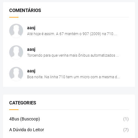
COMENTÁRIOS
aasj
Até hoje é assim. A 67 mantém o 907 (2009) na 710....
aasj
Torcendo para que venha mais ônibus automatizados ...
aasj
Boa noite. Na linha 710 tem um micro com a mesma d...
CATEGORIES
4Bus (Buscoop)
(1)
A Dúvida do Leitor
(7)