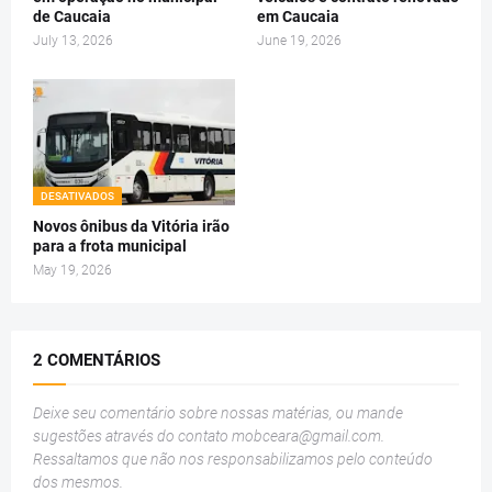
de Caucaia
em Caucaia
July 13, 2026
June 19, 2026
DESATIVADOS
Novos ônibus da Vitória irão
para a frota municipal
May 19, 2026
2 COMENTÁRIOS
Deixe seu comentário sobre nossas matérias, ou mande
sugestões através do contato
mobceara@gmail.com
.
Ressaltamos que não nos responsabilizamos pelo conteúdo
dos mesmos.