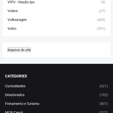
VIPU - Viação Ipu
(4)
Volare
(27)
Volkswagen
(463)
Volvo
(201)
CATEGORIES
Curiosidades
(421)
Desativados
(702)
Fretamento e Turismo
(807)
MOB Ceará
(372)