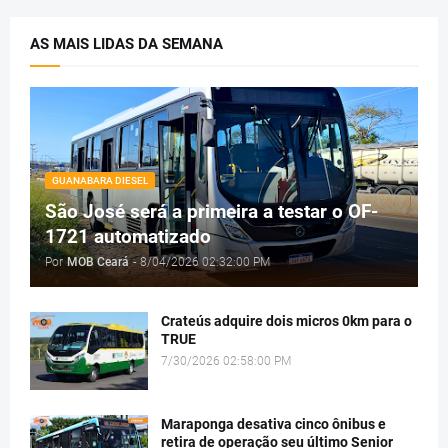
AS MAIS LIDAS DA SEMANA
GUANABARA DIESEL
São José será a primeira a testar o OF-
1721 automatizado
Por
MOB Ceará
-
8/04/2026 02:32:00 PM
Crateús adquire dois micros 0km para o
TRUE
7/30/2026 02:58:00 PM
Maraponga desativa cinco ônibus e
retira de operação seu último Senior