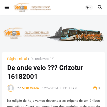
Página inicial
De onde veio ???
De onde veio ??? Crizotur
16182001
Por
MOB Ceará
-
4/25/2014 06:00:00 AM
0
Na edição de hoje vamos desvendar as origens de um ônibus
que está no Ceará, que possui um dos modelos mais raros da