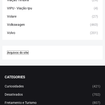
Viação Timbira
(29)
VIPU - Viação Ipu
(4)
Volare
(27)
Volkswagen
(463)
Volvo
(201)
CATEGORIES
Curiosidades
(421)
Desativados
(702)
Fretamento e Turismo
(807)