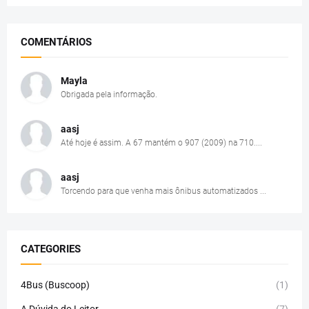
COMENTÁRIOS
Mayla
Obrigada pela informação.
aasj
Até hoje é assim. A 67 mantém o 907 (2009) na 710....
aasj
Torcendo para que venha mais ônibus automatizados ...
CATEGORIES
4Bus (Buscoop)
(1)