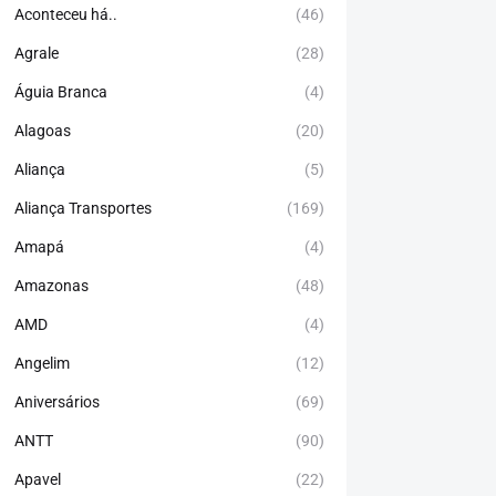
Aconteceu há..
(46)
Agrale
(28)
Águia Branca
(4)
Alagoas
(20)
Aliança
(5)
Aliança Transportes
(169)
Amapá
(4)
Amazonas
(48)
AMD
(4)
Angelim
(12)
Aniversários
(69)
ANTT
(90)
Apavel
(22)