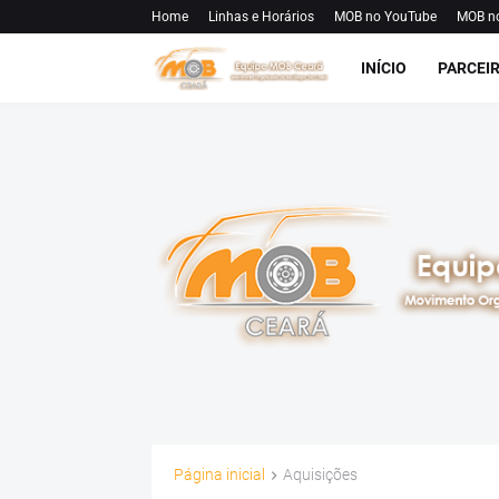
Home
Linhas e Horários
MOB no YouTube
MOB n
INÍCIO
PARCEI
Página inicial
Aquisições