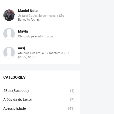
Maciel Neto
Já falei é questão de meses, a São
Benedito fechar...
Mayla
Obrigada pela informação.
aasj
Até hoje é assim. A 67 mantém o 907
(2009) na 710....
CATEGORIES
4Bus (Buscoop)
(1)
A Dúvida do Leitor
(7)
Acessibilidade
(41)