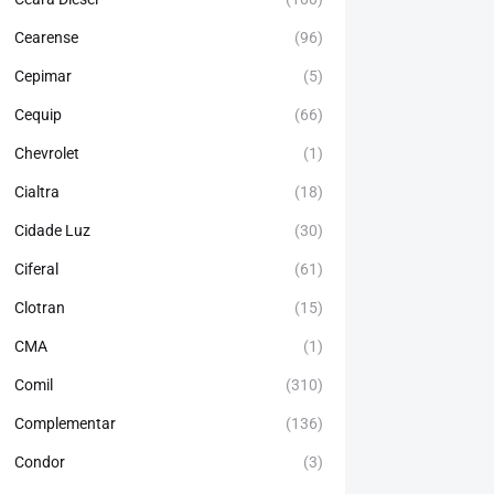
Cearense
(96)
Cepimar
(5)
Cequip
(66)
Chevrolet
(1)
Cialtra
(18)
Cidade Luz
(30)
Ciferal
(61)
Clotran
(15)
CMA
(1)
Comil
(310)
Complementar
(136)
Condor
(3)