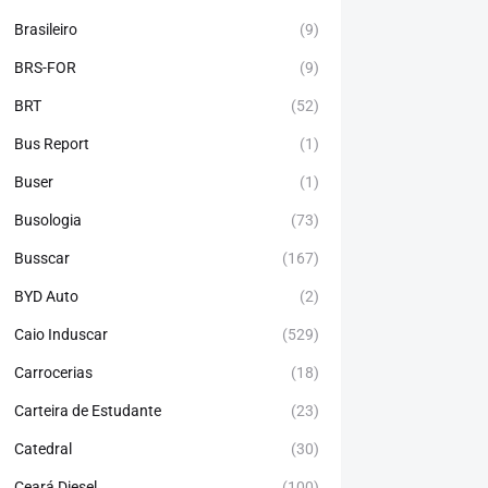
Brasileiro
(9)
BRS-FOR
(9)
BRT
(52)
Bus Report
(1)
Buser
(1)
Busologia
(73)
Busscar
(167)
BYD Auto
(2)
Caio Induscar
(529)
Carrocerias
(18)
Carteira de Estudante
(23)
Catedral
(30)
Ceará Diesel
(100)