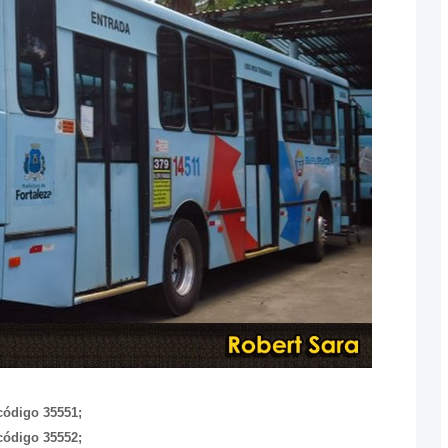
código 35551;
código 35552;