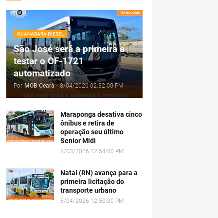
GUANABARA DIESEL
São José será a primeira a
testar o OF-1721
automatizado
Por
MOB Ceará
-
8/04/2026 02:32:00 PM
Maraponga desativa cinco
ônibus e retira de
operação seu último
Senior Midi
8/03/2026 12:54:00 PM
Natal (RN) avança para a
primeira licitação do
transporte urbano
8/04/2026 12:50:00 PM