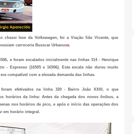
no chassi leve da Volkswagen, foi a Viação São Vicente, que
possuiam carroceria Busscar Urbanus
s
.
506, e foram escalados inicialmente nas linhas 314 - Henrique
ntro - Expresso (16505 e 16506). Esta escala não durou muito
 era compatível com a elevada demanda das linhas.
oram efetivados na linha 320 - Bairro João XXIII, o que
s horários da linha: Antes da chegada dos novos ônibus, a
penas nos horários de pico, e após o início das operações dos
r em horário integral.