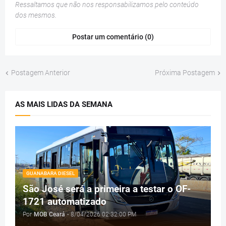
Ressaltamos que não nos responsabilizamos pelo conteúdo
dos mesmos.
Postar um comentário (0)
Postagem Anterior
Próxima Postagem
AS MAIS LIDAS DA SEMANA
GUANABARA DIESEL
São José será a primeira a testar o OF-
1721 automatizado
Por
MOB Ceará
-
8/04/2026 02:32:00 PM