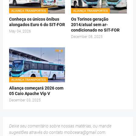
ALIANÇA TRANSPORTES
ALIANÇA TRANSPORTES
Conheça os únicos ônibus
Os Torinos geração
alongados Euro 6 do SIT-FOR
2014/atual sem ar-
condicionado no SIT-FOR
May 04, 2026
December 08, 2025
ALIANÇA TRANSPORTES
Aliança começará 2026 com
05 Caio Apache Vip V
December 03, 2025
Deixe seu comentário sobre nossas matérias, ou mande
sugestões através do contato
mobceara@gmail.com
.