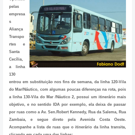
pelas
empresa
s
Aliança
Transpo
rtes e
Santa
Cecília,
a linha
130
entrou
em substituição nos fins de semana, da linha 120-Vila
do Mar/Náutico, com algumas poucas diferenças na rota, pois
a linha 130-Vila do Mar /Náutico 2, possui um itinerário mais
objetivo, e no sentido IDA por exemplo, ela deixa de passar
por ruas como a Av. Sen.Robert Kennedy, Rua da Salema, Rua
Zambaia, e segue direto pela Avenida Costa Oeste.
Acompanhe a lista de ruas que o itinerário da linha transita,
clicando em cada uma das linhas: