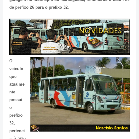
de prefixo 26 para o prefixo 32.
O
veículo
que
atualme
nte
possui
o
prefixo
32,
pertenci
a à São