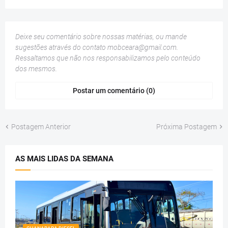
Deixe seu comentário sobre nossas matérias, ou mande
sugestões através do contato
mobceara@gmail.com
.
Ressaltamos que não nos responsabilizamos pelo conteúdo
dos mesmos.
Postar um comentário (0)
Postagem Anterior
Próxima Postagem
AS MAIS LIDAS DA SEMANA