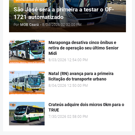
GUANABARA DIESEL
São José será a primeira a testar o OF-
1721 automatizado
Por
MOB Ceará
-
8/04/2026 02:32:00 PM
Maraponga desativa cinco ônibus e
retira de operação seu último Senior
Midi
8/03/2026 12:54:00 PM
Natal (RN) avança para a primeira
licitação do transporte urbano
8/04/2026 12:50:00 PM
Crateús adquire dois micros 0km para o
TRUE
7/30/2026 02:58:00 PM