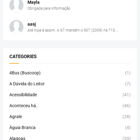
Mayla
Obrigada pela informação.
aasj
Até hoje é assim. A 67 mantém o 907 (2009) na 710....
CATEGORIES
4Bus (Buscoop)
(1)
A Dúvida do Leitor
(7)
Acessibilidade
(41)
Aconteceu há..
(46)
Agrale
(28)
Águia Branca
(4)
Alagoas
(20)