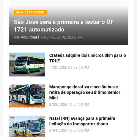
GUANABARA DIESEL
São José será a primeira a testar o OF-
1721 automatizado
Por
MOB Ceará
-
8/04/2026 02:32:00 PM
Crateús adquire dois micros 0km para o
TRUE
7/30/2026 02:58:00 PM
Maraponga desativa cinco ônibus e
retira de operação seu último Senior
Midi
8/03/2026 12:54:00 PM
Natal (RN) avança para a primeira
licitação do transporte urbano
8/04/2026 12:50:00 PM