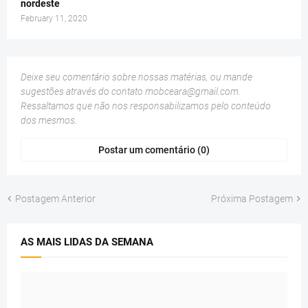
nordeste
February 11, 2020
Deixe seu comentário sobre nossas matérias, ou mande
sugestões através do contato
mobceara@gmail.com
.
Ressaltamos que não nos responsabilizamos pelo conteúdo
dos mesmos.
Postar um comentário (0)
Postagem Anterior
Próxima Postagem
AS MAIS LIDAS DA SEMANA