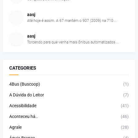
aasj
Até hoje é assim. A 67 mantém o 907 (2009) na 710....
aasj
Torcendo para que venha mais ônibus automatizados ...
CATEGORIES
4Bus (Buscoop)
(1)
A Dúvida do Leitor
(7)
Acessibilidade
(41)
Aconteceu há..
(46)
Agrale
(28)
Águia Branca
(4)