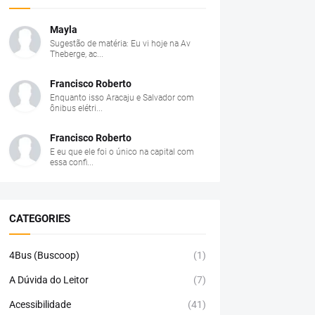
Mayla
Sugestão de matéria: Eu vi hoje na Av
Theberge, ac...
Francisco Roberto
Enquanto isso Aracaju e Salvador com
ônibus elétri...
Francisco Roberto
E eu que ele foi o único na capital com
essa confi...
CATEGORIES
4Bus (Buscoop)
(1)
A Dúvida do Leitor
(7)
Acessibilidade
(41)