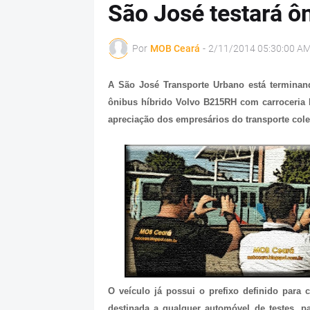
São José testará ôn
Por
MOB Ceará
-
2/11/2014 05:30:00 A
A São José Transporte Urbano está terminand
ônibus híbrido Volvo B215RH com carroceria M
apreciação dos empresários do transporte colet
O veículo já possui o prefixo definido para 
destinada a qualquer automóvel de testes, pa