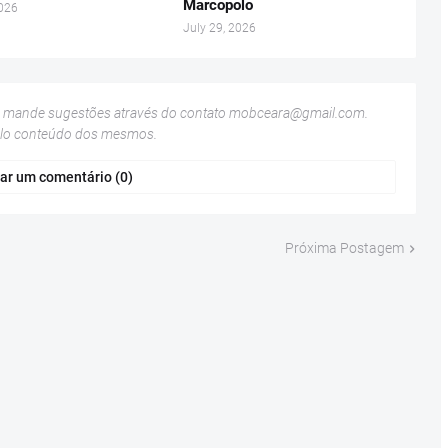
Marcopolo
2026
July 29, 2026
u mande sugestões através do contato
mobceara@gmail.com
.
elo conteúdo dos mesmos.
ar um comentário (0)
Próxima Postagem