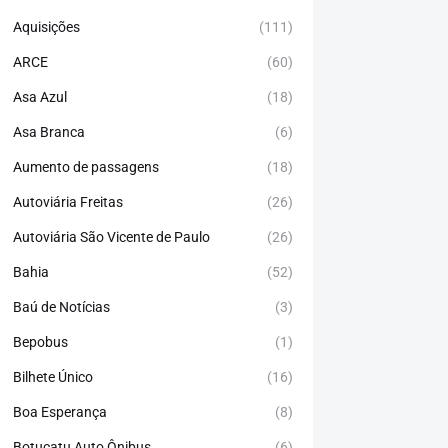
Aquisições
(111)
ARCE
(60)
Asa Azul
(18)
Asa Branca
(6)
Aumento de passagens
(18)
Autoviária Freitas
(26)
Autoviária São Vicente de Paulo
(26)
Bahia
(52)
Baú de Notícias
(3)
Bepobus
(1)
Bilhete Único
(16)
Boa Esperança
(8)
Botucatu Auto Ônibus
(6)