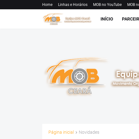
Home
Linhas e Horários
MOB no YouTube
MOB n
INÍCIO
PARCEI
Página inicial
Novidades