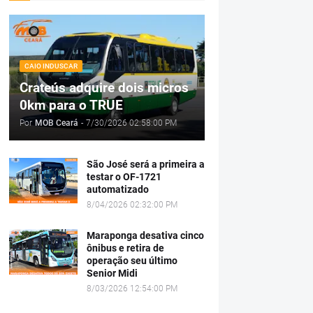
CAIO INDUSCAR
Crateús adquire dois micros
0km para o TRUE
Por
MOB Ceará
-
7/30/2026 02:58:00 PM
São José será a primeira a
testar o OF-1721
automatizado
8/04/2026 02:32:00 PM
Maraponga desativa cinco
ônibus e retira de
operação seu último
Senior Midi
8/03/2026 12:54:00 PM