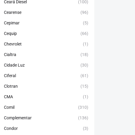
Ceará Diesel
(100)
Cearense
(96)
Cepimar
(5)
Cequip
(66)
Chevrolet
(1)
Cialtra
(18)
Cidade Luz
(30)
Ciferal
(61)
Clotran
(15)
CMA
(1)
Comil
(310)
Complementar
(136)
Condor
(3)