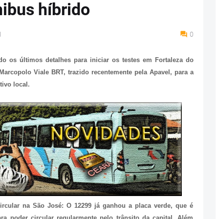
ibus híbrido
M
0
o os últimos detalhes para iniciar os testes em Fortaleza do
arcopolo Viale BRT, trazido recentemente pela Apavel, para a
ivo local.
circular na São José: O 12299 já ganhou a placa verde, que é
ra poder circular regularmente pelo trânsito da capital. Além