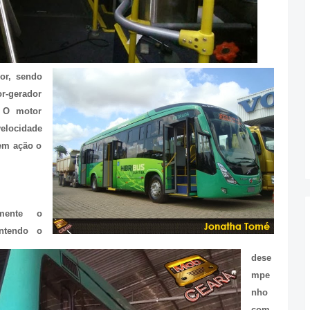
or, sendo
or-gerador
. O motor
velocidade
 em ação o
lmente o
ntendo o
dese
mpe
nho
com