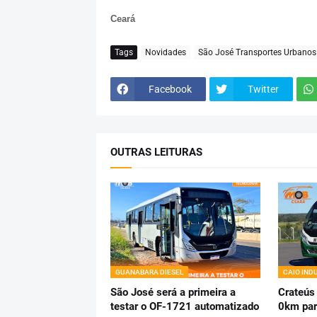
Ceará
Tags
Novidades
São José Transportes Urbanos
Facebook
Twitter
OUTRAS LEITURAS
GUANABARA DIESEL
CAIO IND
São José será a primeira a
Crateús
testar o OF-1721 automatizado
0km par