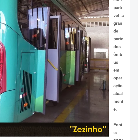
pará
vel a
gran
de
parte
dos
ônib
us
em
oper
ação
atual
ment
e.
Font
e: