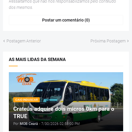
Ressaltamos que não nos responsabilizamos pelo conteúdo
dos mesmos.
Postar um comentário (0)
Postagem Anterior
Próxima Postagem
AS MAIS LIDAS DA SEMANA
CAIO INDUSCAR
Crateús adquire dois micros 0km para o
TRUE
Por
MOB Ceará
-
7/30/2026 02:58:00 PM