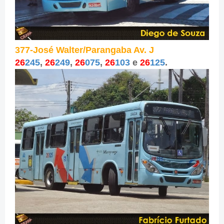
377-
José Walter/Parangaba Av. J
26
245
,
26
249
,
26
075
,
26
103
e
26
125
.