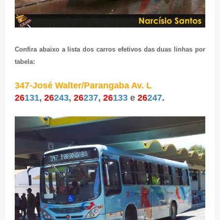
Confira abaixo a lista dos carros efetivos das duas linhas por
tabela:
347-José Walter/Parangaba Av. L
26
131
,
26
243
,
26
237
,
26
133
e
26
247
.