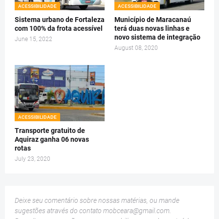
ACESSIBILIDADE
ACESSIBILIDADE
Sistema urbano de Fortaleza
Município de Maracanaú
com 100% da frota acessível
terá duas novas linhas e
novo sistema de integração
June 15, 2022
August 08, 2020
ACESSIBILIDADE
Transporte gratuito de
Aquiraz ganha 06 novas
rotas
July 23, 2020
Deixe seu comentário sobre nossas matérias, ou mande
sugestões através do contato
mobceara@gmail.com
.