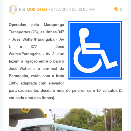
Por
MOB Ceará
-
2/22/2014 06:00:00 AM
0
Operadas pela Maraponga
Transportes (26), as linhas 347
- José Walter/Parangaba - Av
L e 377 - José
Walter/Parangaba - Av J, que
fazem a ligação entre o bairro
José Walter e o terminal da
Parangaba, estão com a frota
100% adaptada com elevador
para cadeirantes desde o mês de janeiro, com 10 veículos (5
em cada uma das linhas).