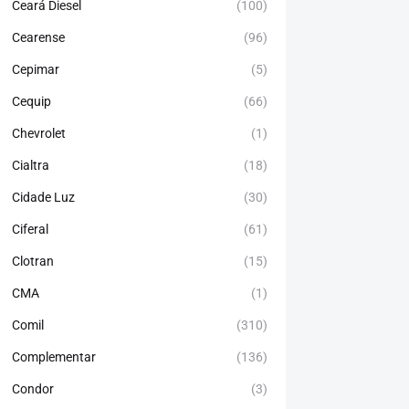
Ceará Diesel
(100)
Cearense
(96)
Cepimar
(5)
Cequip
(66)
Chevrolet
(1)
Cialtra
(18)
Cidade Luz
(30)
Ciferal
(61)
Clotran
(15)
CMA
(1)
Comil
(310)
Complementar
(136)
Condor
(3)