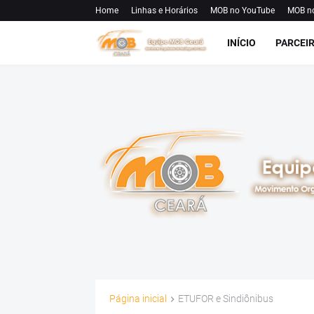
Home
Linhas e Horários
MOB no YouTube
MOB n
INÍCIO
PARCEI
Página inicial
ETUFOR e Sindiônibus