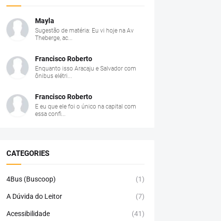
Mayla
Sugestão de matéria: Eu vi hoje na Av
Theberge, ac...
Francisco Roberto
Enquanto isso Aracaju e Salvador com
ônibus elétri...
Francisco Roberto
E eu que ele foi o único na capital com
essa confi...
CATEGORIES
4Bus (Buscoop)
(1)
A Dúvida do Leitor
(7)
Acessibilidade
(41)