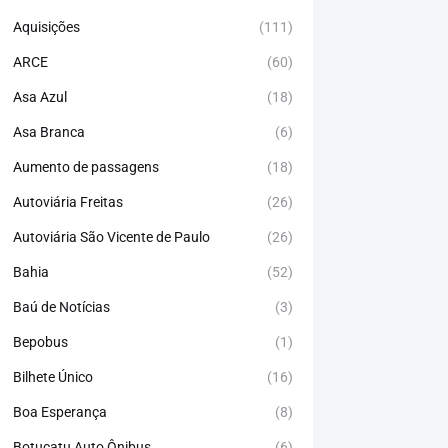
Aquisições
(111)
ARCE
(60)
Asa Azul
(18)
Asa Branca
(6)
Aumento de passagens
(18)
Autoviária Freitas
(26)
Autoviária São Vicente de Paulo
(26)
Bahia
(52)
Baú de Notícias
(3)
Bepobus
(1)
Bilhete Único
(16)
Boa Esperança
(8)
Botucatu Auto Ônibus
(6)