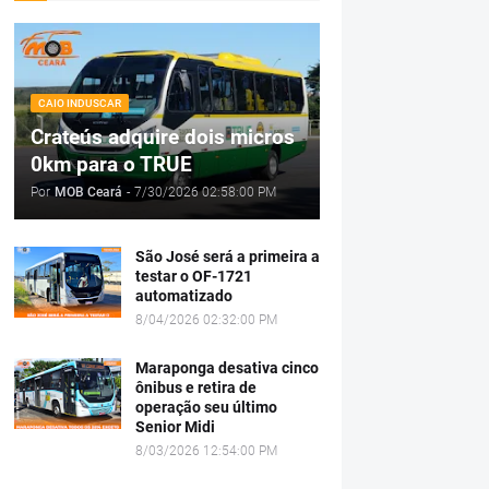
CAIO INDUSCAR
Crateús adquire dois micros
0km para o TRUE
Por
MOB Ceará
-
7/30/2026 02:58:00 PM
São José será a primeira a
testar o OF-1721
automatizado
8/04/2026 02:32:00 PM
Maraponga desativa cinco
ônibus e retira de
operação seu último
Senior Midi
8/03/2026 12:54:00 PM