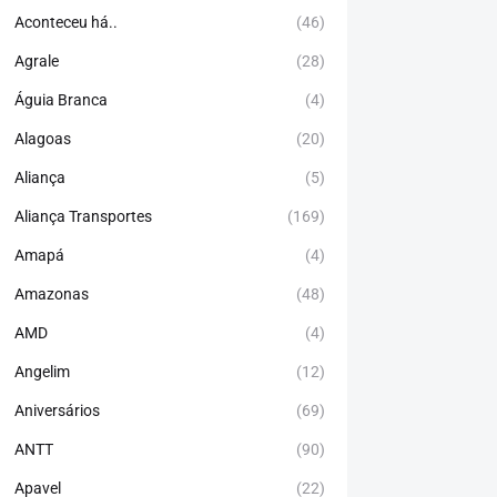
Aconteceu há..
(46)
Agrale
(28)
Águia Branca
(4)
Alagoas
(20)
Aliança
(5)
Aliança Transportes
(169)
Amapá
(4)
Amazonas
(48)
AMD
(4)
Angelim
(12)
Aniversários
(69)
ANTT
(90)
Apavel
(22)