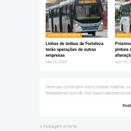
ETUFOR E SINDIÔNIBUS
ETUFOR E
Linhas de ônibus de Fortaleza
Próximo
terão operações de outras
pintura 
empresas
alteraçã
May 16, 2026
April 20, 
Deixe seu comentário sobre nossas matérias, o
Ressaltamos que não nos responsabilizamos p
Post
Postagem Anterior