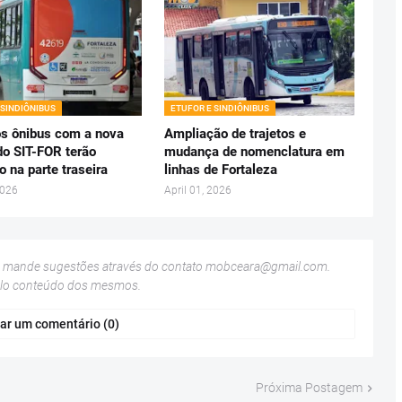
 SINDIÔNIBUS
ETUFOR E SINDIÔNIBUS
s ônibus com a nova
Ampliação de trajetos e
do SIT-FOR terão
mudança de nomenclatura em
o na parte traseira
linhas de Fortaleza
2026
April 01, 2026
u mande sugestões através do contato
mobceara@gmail.com
.
elo conteúdo dos mesmos.
ar um comentário (0)
Próxima Postagem