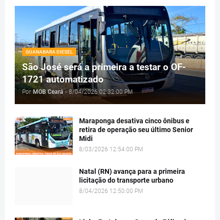
GUANABARA DIESEL
São José será a primeira a testar o OF-
1721 automatizado
Por
MOB Ceará
-
8/04/2026 02:32:00 PM
Maraponga desativa cinco ônibus e
retira de operação seu último Senior
Midi
8/03/2026 12:54:00 PM
Natal (RN) avança para a primeira
licitação do transporte urbano
8/04/2026 12:50:00 PM