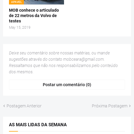
APAVEL
MOB conhece o articulado
de 22 metros da Volvo de
testes
May 15, 2019
Deixe seu comentário sobre nossas matérias, ou mande
sugestões através do contato
mobceara@gmail.com
.
Ressaltamos que não nos responsabilizamos pelo conteúdo
dos mesmos.
Postar um comentário (0)
Postagem Anterior
Próxima Postagem
AS MAIS LIDAS DA SEMANA