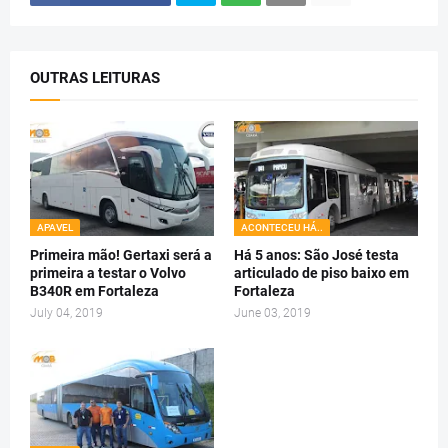
OUTRAS LEITURAS
APAVEL
ACONTECEU HÁ..
Primeira mão! Gertaxi será a
Há 5 anos: São José testa
primeira a testar o Volvo
articulado de piso baixo em
B340R em Fortaleza
Fortaleza
July 04, 2019
June 03, 2019