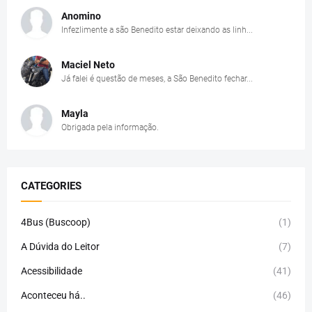
Anomino
Infezlimente a são Benedito estar deixando as linh...
Maciel Neto
Já falei é questão de meses, a São Benedito fechar...
Mayla
Obrigada pela informação.
CATEGORIES
4Bus (Buscoop)
(1)
A Dúvida do Leitor
(7)
Acessibilidade
(41)
Aconteceu há..
(46)