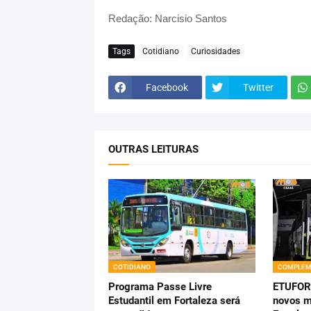
Redação: Narcisio Santos
Tags
Cotidiano
Curiosidades
Facebook
Twitter
OUTRAS LEITURAS
COTIDIANO
COMPLEM
Programa Passe Livre
ETUFOR
Estudantil em Fortaleza será
novos m