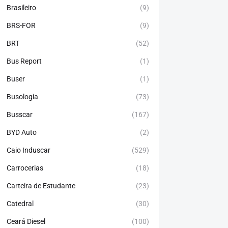
Brasileiro
(9)
BRS-FOR
(9)
BRT
(52)
Bus Report
(1)
Buser
(1)
Busologia
(73)
Busscar
(167)
BYD Auto
(2)
Caio Induscar
(529)
Carrocerias
(18)
Carteira de Estudante
(23)
Catedral
(30)
Ceará Diesel
(100)