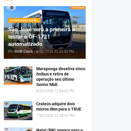
GUANABARA DIESEL
São José será a primeira a
testar o OF-1721
automatizado
Por
MOB Ceará
-
8/04/2026 02:32:00 PM
Maraponga desativa cinco
ônibus e retira de
operação seu último
Senior Midi
8/03/2026 12:54:00 PM
Crateús adquire dois
micros 0km para o TRUE
7/30/2026 02:58:00 PM
Natal (RN) avança para a