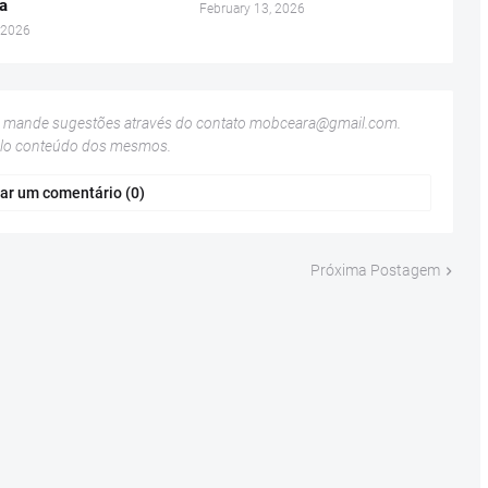
za
February 13, 2026
 2026
u mande sugestões através do contato
mobceara@gmail.com
.
elo conteúdo dos mesmos.
ar um comentário (0)
Próxima Postagem