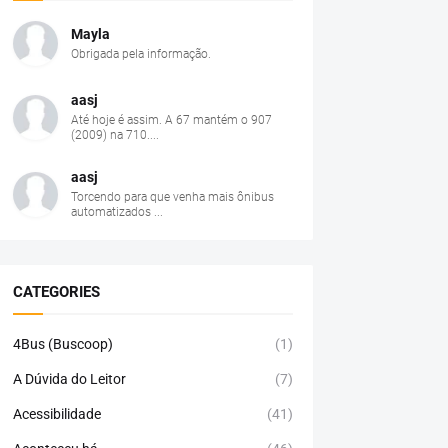
Mayla
Obrigada pela informação.
aasj
Até hoje é assim. A 67 mantém o 907
(2009) na 710....
aasj
Torcendo para que venha mais ônibus
automatizados ...
CATEGORIES
4Bus (Buscoop)
(1)
A Dúvida do Leitor
(7)
Acessibilidade
(41)