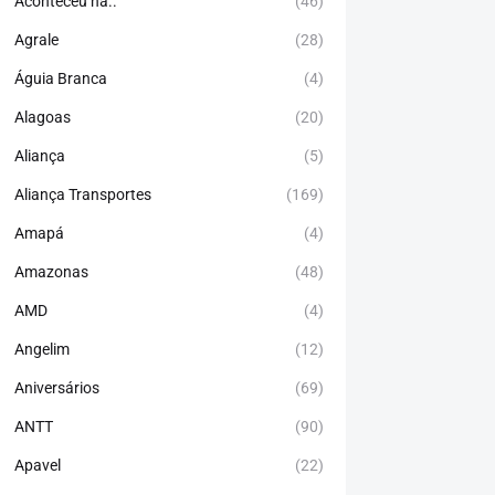
Aconteceu há..
(46)
Agrale
(28)
Águia Branca
(4)
Alagoas
(20)
Aliança
(5)
Aliança Transportes
(169)
Amapá
(4)
Amazonas
(48)
AMD
(4)
Angelim
(12)
Aniversários
(69)
ANTT
(90)
Apavel
(22)