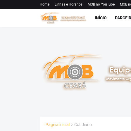
Home
Linhas e Horários
MOB no YouTube
MOB n
INÍCIO
PARCEI
Página inicial
Cotidiano