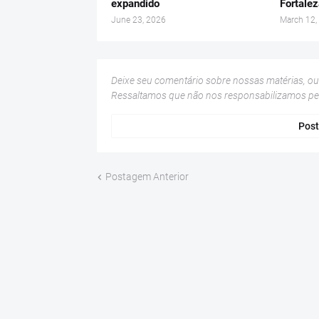
expandido
Fortale
June 23, 2026
March 12,
Deixe seu comentário sobre nossas matérias, o
Ressaltamos que não nos responsabilizamos p
Post
Postagem Anterior