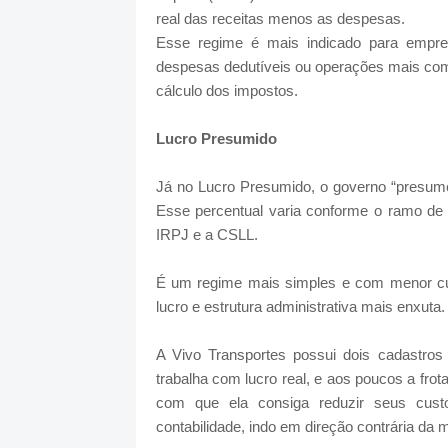
real das receitas menos as despesas.
Esse regime é mais indicado para empr
despesas dedutíveis ou operações mais comp
cálculo dos impostos.
Lucro Presumido
Já no Lucro Presumido, o governo “presume
Esse percentual varia conforme o ramo de a
IRPJ e a CSLL.
É um regime mais simples e com menor cu
lucro e estrutura administrativa mais enxuta.
A Vivo Transportes possui dois cadastro
trabalha com lucro real, e aos poucos a frot
com que ela consiga reduzir seus cus
contabilidade, indo em direção contrária da 