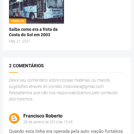
ANGELIM
Saiba como era a frota da
Costa do Sol em 2003
May 21, 2021
2 COMENTÁRIOS
Deixe seu comentário sobre nossas matérias, ou mande
sugestões através do contato
mobceara@gmail.com
.
Ressaltamos que não nos responsabilizamos pelo conteúdo
dos mesmos.
Francisco Roberto
28 de janeiro de 2014 às 10:45
Quando esta linha era operada pela auto viação fortaleza