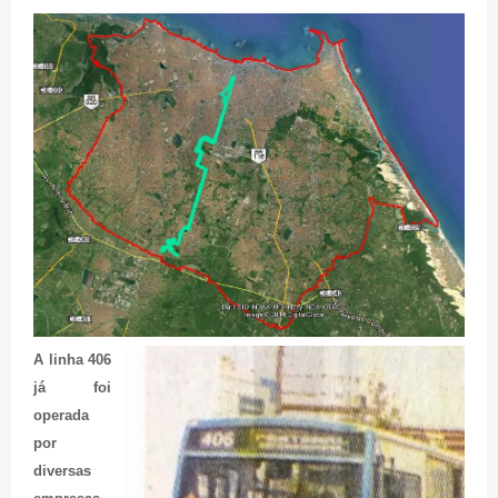
A linha 406
já foi
operada
por
diversas