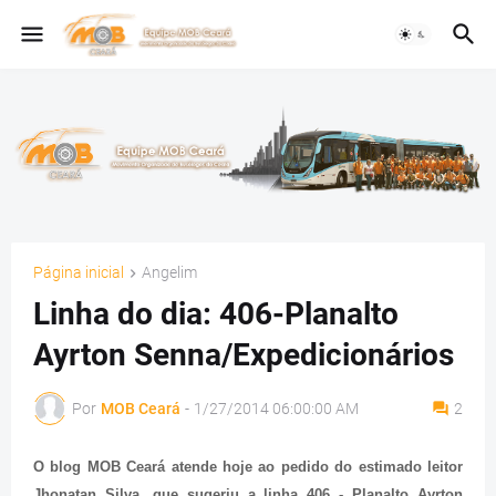
Página inicial
Angelim
Linha do dia: 406-Planalto
Ayrton Senna/Expedicionários
Por
MOB Ceará
-
1/27/2014 06:00:00 AM
2
O blog MOB Ceará atende hoje ao pedido do estimado leitor
Jhonatan Silva, que sugeriu a linha 406 - Planalto Ayrton