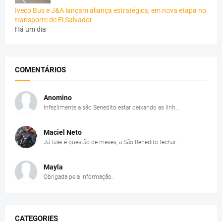
Iveco Bus e J&A lançam aliança estratégica, em nova etapa no
transporte de El Salvador
Há um dia
COMENTÁRIOS
Anomino
Infezlimente a são Benedito estar deixando as linh...
Maciel Neto
Já falei é questão de meses, a São Benedito fechar...
Mayla
Obrigada pela informação.
CATEGORIES