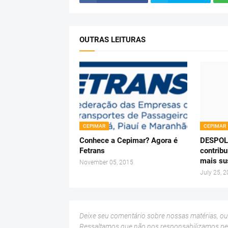
OUTRAS LEITURAS
CEPIMAR
CEPIMAR
Conhece a Cepimar? Agora é
DESPOLU
Fetrans
contribu
mais su
November 05, 2015
July 25, 
Deixe seu comentário sobre nossas matérias, o
Ressaltamos que não nos responsabilizamos p