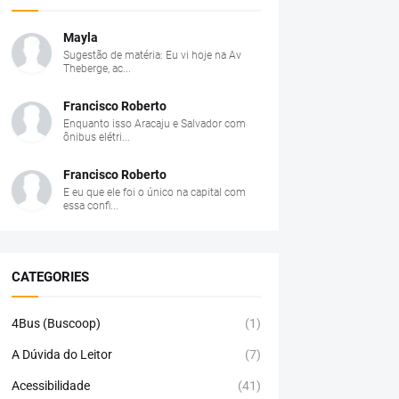
Mayla
Sugestão de matéria: Eu vi hoje na Av
Theberge, ac...
Francisco Roberto
Enquanto isso Aracaju e Salvador com
ônibus elétri...
Francisco Roberto
E eu que ele foi o único na capital com
essa confi...
CATEGORIES
4Bus (Buscoop)
(1)
A Dúvida do Leitor
(7)
Acessibilidade
(41)