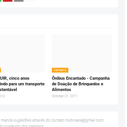
CEPIMAR
IR, cinco anos
Ônibus Encantado - Campanha
indo para um transporte
de Doação de Brinquedos e
stentável
Alimentos
2012
October 01, 2011
u mande sugestões através do contato
mobceara@gmail.com
.
elo conteúdo dos mesmos.