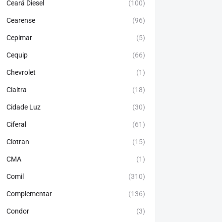
Ceará Diesel
(100)
Cearense
(96)
Cepimar
(5)
Cequip
(66)
Chevrolet
(1)
Cialtra
(18)
Cidade Luz
(30)
Ciferal
(61)
Clotran
(15)
CMA
(1)
Comil
(310)
Complementar
(136)
Condor
(3)