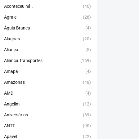
Aconteceu há..
(46)
Agrale
(28)
Águia Branca
(4)
Alagoas
(20)
Aliança
(5)
Aliança Transportes
(169)
Amapá
(4)
Amazonas
(48)
AMD
(4)
Angelim
(12)
Aniversários
(69)
ANTT
(90)
Apavel
(22)