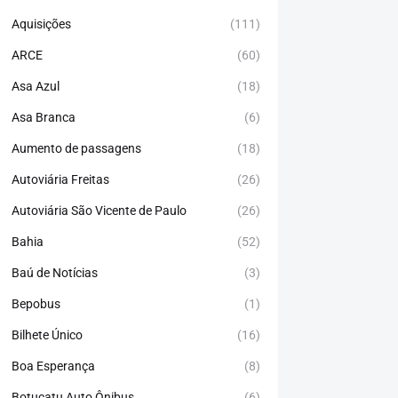
Aquisições
(111)
ARCE
(60)
Asa Azul
(18)
Asa Branca
(6)
Aumento de passagens
(18)
Autoviária Freitas
(26)
Autoviária São Vicente de Paulo
(26)
Bahia
(52)
Baú de Notícias
(3)
Bepobus
(1)
Bilhete Único
(16)
Boa Esperança
(8)
Botucatu Auto Ônibus
(6)