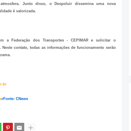
atmosfera. Junto disso, o Despoluir dissemina uma nova
idade é valorizada.
com a Federação dos Transportes - CEPIMAR e solicitar o
. Neste contato, todas as informações de funcionamento serão
grama.
.br
a
r
Fonte: CNews