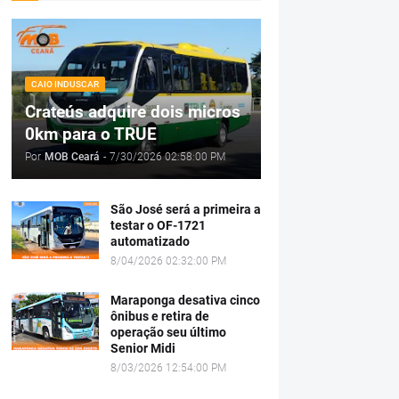
CAIO INDUSCAR
Crateús adquire dois micros
0km para o TRUE
Por
MOB Ceará
-
7/30/2026 02:58:00 PM
São José será a primeira a
testar o OF-1721
automatizado
8/04/2026 02:32:00 PM
Maraponga desativa cinco
ônibus e retira de
operação seu último
Senior Midi
8/03/2026 12:54:00 PM