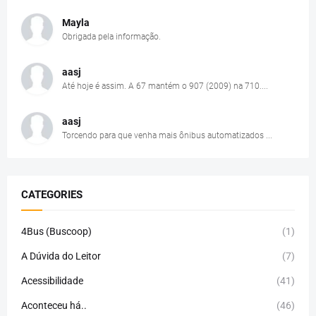
Mayla
Obrigada pela informação.
aasj
Até hoje é assim. A 67 mantém o 907 (2009) na 710....
aasj
Torcendo para que venha mais ônibus automatizados ...
CATEGORIES
4Bus (Buscoop)
(1)
A Dúvida do Leitor
(7)
Acessibilidade
(41)
Aconteceu há..
(46)