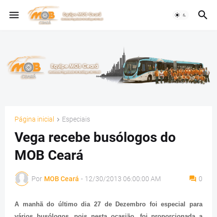
Página inicial
Especiais
Vega recebe busólogos do
MOB Ceará
Por
MOB Ceará
-
12/30/2013 06:00:00 AM
0
A manhã do último dia 27 de Dezembro foi especial para
vários busólogos, pois nesta ocasião, foi proporcionada a