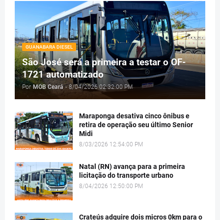
GUANABARA DIESEL
São José será a primeira a testar o OF-
1721 automatizado
Por
MOB Ceará
-
8/04/2026 02:32:00 PM
Maraponga desativa cinco ônibus e
retira de operação seu último Senior
Midi
8/03/2026 12:54:00 PM
Natal (RN) avança para a primeira
licitação do transporte urbano
8/04/2026 12:50:00 PM
Crateús adquire dois micros 0km para o