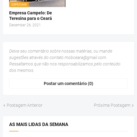
ESPECIAIS
Empresa Campelo: De
Teresina para o Ceará
December 26, 2021
Deixe seu comentário sobre nossas matérias, ou mande
sugestões através do contato
mobceara@gmail.com
.
Ressaltamos que não nos responsabilizamos pelo conteúdo
dos mesmos.
Postar um comentário (0)
Postagem Anterior
Próxima Postagem
AS MAIS LIDAS DA SEMANA