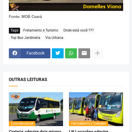
Fonte: MOB Ceará
Tags
Fretamento e Turismo
Onde está você ???
Top Bus Jardineira
Via Urbana
Facebook
OUTRAS LEITURAS
CAIO INDUSCAR
FRETAMENTO E TURISMO
Crateús adquire dois micros
LN Locações adquire