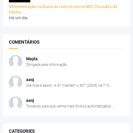
Movimentação na Busscar com os novos NB1 Trucados da
Penha
Há um dia
COMENTÁRIOS
Mayla
Obrigada pela informação.
aasj
Até hoje é assim. A 67 mantém o 907 (2009) na 710....
aasj
Torcendo para que venha mais ônibus automatizados ...
CATEGORIES