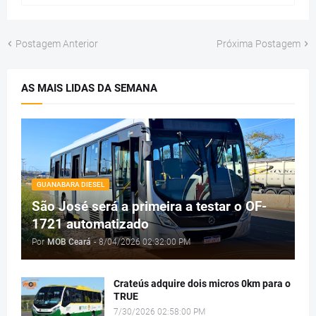
Postagem Anterior
Próxima Postagem
AS MAIS LIDAS DA SEMANA
GUANABARA DIESEL
São José será a primeira a testar o OF-
1721 automatizado
Por
MOB Ceará
-
8/04/2026 02:32:00 PM
Crateús adquire dois micros 0km para o
TRUE
7/30/2026 02:58:00 PM