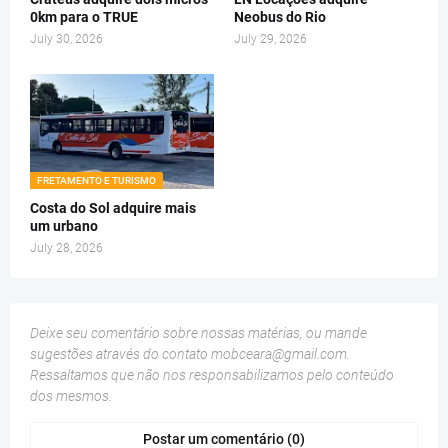
0km para o TRUE
Neobus do Rio
July 30, 2026
July 29, 2026
FRETAMENTO E TURISMO
Costa do Sol adquire mais
um urbano
July 28, 2026
Deixe seu comentário sobre nossas matérias, ou mande
sugestões através do contato
mobceara@gmail.com
.
Ressaltamos que não nos responsabilizamos pelo conteúdo
dos mesmos.
Postar um comentário (0)