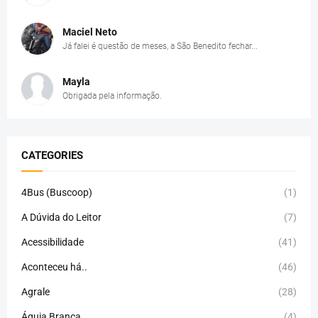
Maciel Neto
Já falei é questão de meses, a São Benedito fechar...
Mayla
Obrigada pela informação.
CATEGORIES
4Bus (Buscoop)
(1)
A Dúvida do Leitor
(7)
Acessibilidade
(41)
Aconteceu há..
(46)
Agrale
(28)
Águia Branca
(4)