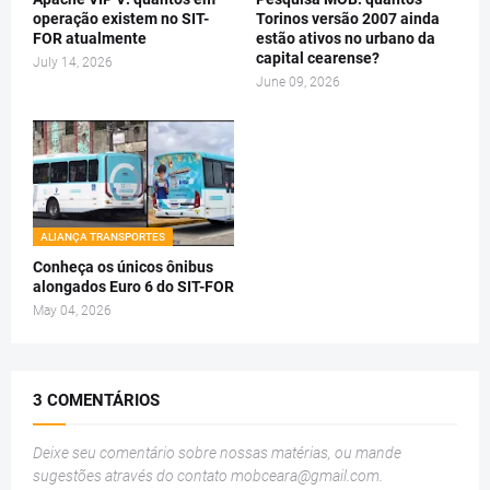
operação existem no SIT-
Torinos versão 2007 ainda
FOR atualmente
estão ativos no urbano da
capital cearense?
July 14, 2026
June 09, 2026
ALIANÇA TRANSPORTES
Conheça os únicos ônibus
alongados Euro 6 do SIT-FOR
May 04, 2026
3 COMENTÁRIOS
Deixe seu comentário sobre nossas matérias, ou mande
sugestões através do contato
mobceara@gmail.com
.