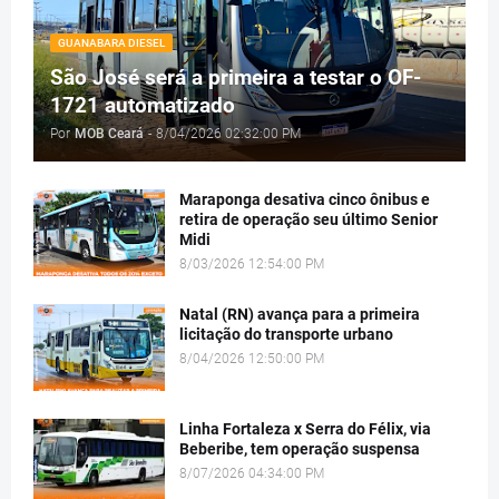
GUANABARA DIESEL
São José será a primeira a testar o OF-
1721 automatizado
Por
MOB Ceará
-
8/04/2026 02:32:00 PM
Maraponga desativa cinco ônibus e
retira de operação seu último Senior
Midi
8/03/2026 12:54:00 PM
Natal (RN) avança para a primeira
licitação do transporte urbano
8/04/2026 12:50:00 PM
Linha Fortaleza x Serra do Félix, via
Beberibe, tem operação suspensa
8/07/2026 04:34:00 PM