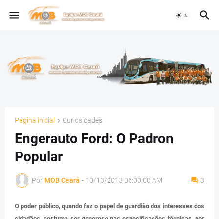
Página inicial
Curiosidades
Engerauto Ford: O Padron
Popular
Por
MOB Ceará
-
10/13/2013 06:00:00 AM
3
O poder público, quando faz o papel de guardião dos interesses dos
cidadãos, costuma ser generoso nas especificações técnicas, por