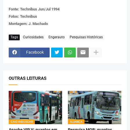
Fonte: Technibus Jun/Jul 1994
Fotos: Technibus
Montagem: J. Machado
Tags
Curiosidades
Engerauto
Pesquisas Históricas
Facebook
OUTRAS LEITURAS
CAIO INDUSCAR
ALIANÇA
Apache VIP V: quantos em
Pesquisa MOB: quantos