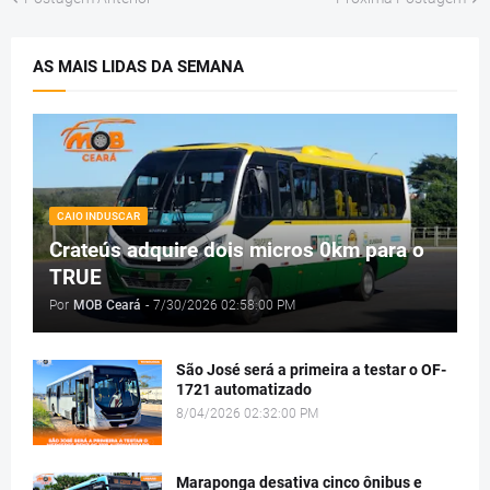
AS MAIS LIDAS DA SEMANA
CAIO INDUSCAR
Crateús adquire dois micros 0km para o
TRUE
Por
MOB Ceará
-
7/30/2026 02:58:00 PM
São José será a primeira a testar o OF-
1721 automatizado
8/04/2026 02:32:00 PM
Maraponga desativa cinco ônibus e