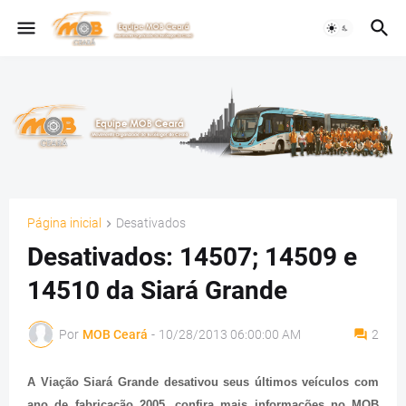
Página inicial
Desativados
Desativados: 14507; 14509 e
14510 da Siará Grande
Por
MOB Ceará
-
10/28/2013 06:00:00 AM
2
A Viação Siará Grande desativou seus últimos veículos com
ano de fabricação 2005, confira mais informações no MOB