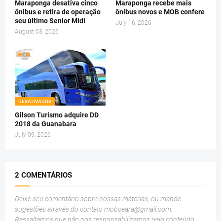
Maraponga desativa cinco
Maraponga recebe mais
ônibus e retira de operação
ônibus novos e MOB confere
seu último Senior Midi
July 16, 2026
August 03, 2026
DESATIVADOS
Gilson Turismo adquire DD
2018 da Guanabara
July 09, 2026
2 COMENTÁRIOS
Deixe seu comentário sobre nossas matérias, ou mande
sugestões através do contato
mobceara@gmail.com
.
Ressaltamos que não nos responsabilizamos pelo conteúdo