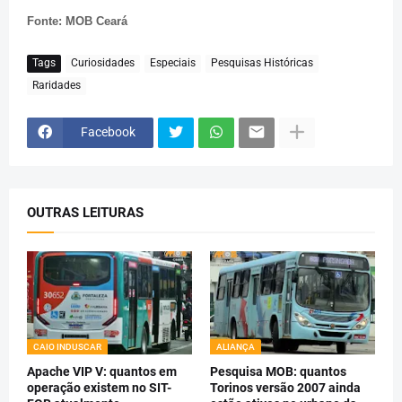
Fonte: MOB Ceará
Tags
Curiosidades
Especiais
Pesquisas Históricas
Raridades
Facebook
OUTRAS LEITURAS
CAIO INDUSCAR
ALIANÇA
Apache VIP V: quantos em
Pesquisa MOB: quantos
operação existem no SIT-
Torinos versão 2007 ainda