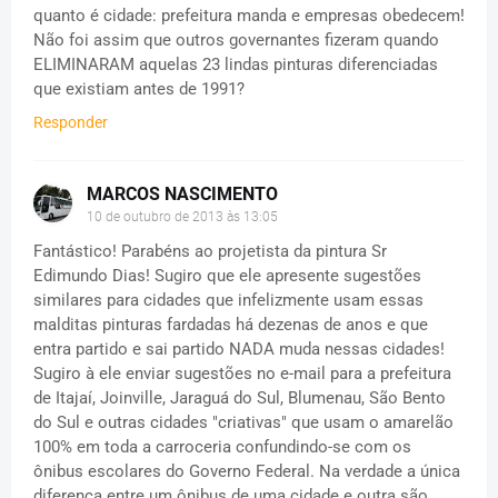
quanto é cidade: prefeitura manda e empresas obedecem!
Não foi assim que outros governantes fizeram quando
ELIMINARAM aquelas 23 lindas pinturas diferenciadas
que existiam antes de 1991?
Responder
MARCOS NASCIMENTO
10 de outubro de 2013 às 13:05
Fantástico! Parabéns ao projetista da pintura Sr
Edimundo Dias! Sugiro que ele apresente sugestões
similares para cidades que infelizmente usam essas
malditas pinturas fardadas há dezenas de anos e que
entra partido e sai partido NADA muda nessas cidades!
Sugiro à ele enviar sugestões no e-mail para a prefeitura
de Itajaí, Joinville, Jaraguá do Sul, Blumenau, São Bento
do Sul e outras cidades "criativas" que usam o amarelão
100% em toda a carroceria confundindo-se com os
ônibus escolares do Governo Federal. Na verdade a única
diferença entre um ônibus de uma cidade e outra são