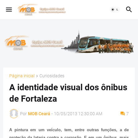
Página inicial
Curiosidades
A identidade visual dos ônibus
de Fortaleza
Por
MOB Ceará
-
10/05/2013 12:30:00 AM
7
A pintura em um veículo, tem, entre outras funções, a de
proteção da lataria contra a corrosão. E em um ônibus, mais