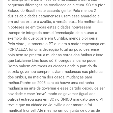
pequenas diferenças na tonalidade da pintura. SC é o pior
Estado do Brasil neste assunto gente! Pelo menos 2
dúzias de cidades catarinenses usam esse amarelão e
em outras existe o azulão, o verdão etc... Na melhor das
hipóteses se em todas estas cidades houvessem
transporte integrado com diferenciação de pinturas a
exemplo do que ocorre em Curitiba, menos pior seria!
Pelo visto justamente o PT que era a maior esperança em
FORTALEZA foi uma decepção total ao povo cearense
pois nem se prestou a mudar as cores dos ônibus e isso
que Luizianne Lins ficou só 8 loongos anos no poder!
Como sabem em todas as cidades onde o partido da
estrela governou sempre haviam mudanças nas pinturas
dos ônibus, na maioria dos casos, mudanças para
melhor.Porém de 2005 para cá houve uma estranha
mudança na arte de governar e esse partido deixou de ser
novidade e esse "novo" modo de governar (igual aos
outros) estreou aqui em SC no ÚNICO mandato que o PT
teve e que na cidade de Joinville a cor amarela foi
mantida! Incrível! Até mesmo um conjunto de obras de