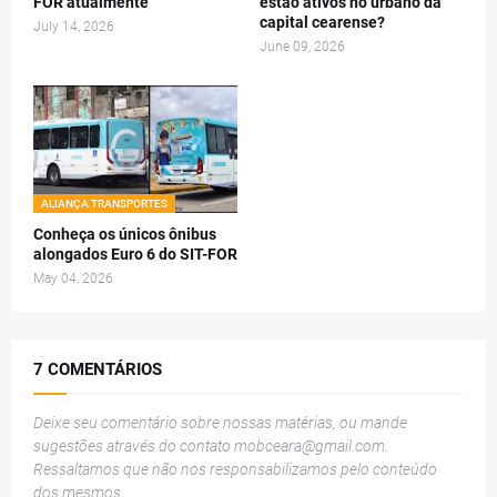
FOR atualmente
estão ativos no urbano da
capital cearense?
July 14, 2026
June 09, 2026
ALIANÇA TRANSPORTES
Conheça os únicos ônibus
alongados Euro 6 do SIT-FOR
May 04, 2026
7 COMENTÁRIOS
Deixe seu comentário sobre nossas matérias, ou mande
sugestões através do contato
mobceara@gmail.com
.
Ressaltamos que não nos responsabilizamos pelo conteúdo
dos mesmos.