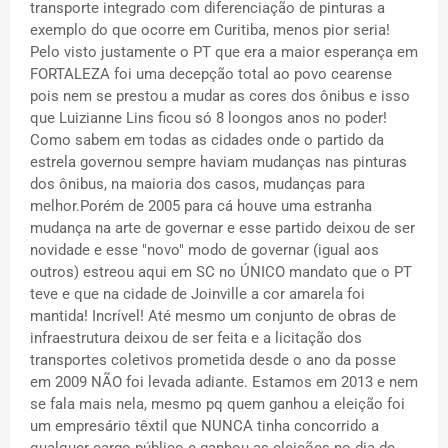
transporte integrado com diferenciação de pinturas a
exemplo do que ocorre em Curitiba, menos pior seria!
Pelo visto justamente o PT que era a maior esperança em
FORTALEZA foi uma decepção total ao povo cearense
pois nem se prestou a mudar as cores dos ônibus e isso
que Luizianne Lins ficou só 8 loongos anos no poder!
Como sabem em todas as cidades onde o partido da
estrela governou sempre haviam mudanças nas pinturas
dos ônibus, na maioria dos casos, mudanças para
melhor.Porém de 2005 para cá houve uma estranha
mudança na arte de governar e esse partido deixou de ser
novidade e esse "novo" modo de governar (igual aos
outros) estreou aqui em SC no ÚNICO mandato que o PT
teve e que na cidade de Joinville a cor amarela foi
mantida! Incrível! Até mesmo um conjunto de obras de
infraestrutura deixou de ser feita e a licitação dos
transportes coletivos prometida desde o ano da posse
em 2009 NÃO foi levada adiante. Estamos em 2013 e nem
se fala mais nela, mesmo pq quem ganhou a eleição foi
um empresário têxtil que NUNCA tinha concorrido a
qualquer cargo público e ganhou as eleições no dia de