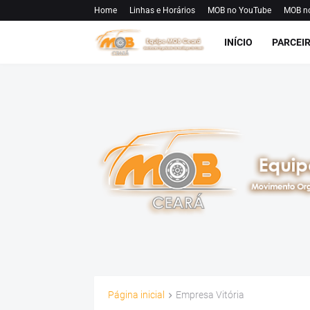
Home
Linhas e Horários
MOB no YouTube
MOB n
INÍCIO
PARCEI
Página inicial
Empresa Vitória