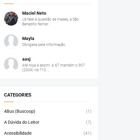
Maciel Neto
Já falei é questão de meses, a São
Benedito fechar...
Mayla
Obrigada pela informação.
aasj
Até hoje é assim. A 67 mantém o 907
(2009) na 710....
CATEGORIES
4Bus (Buscoop)
(1)
A Dúvida do Leitor
(7)
Acessibilidade
(41)