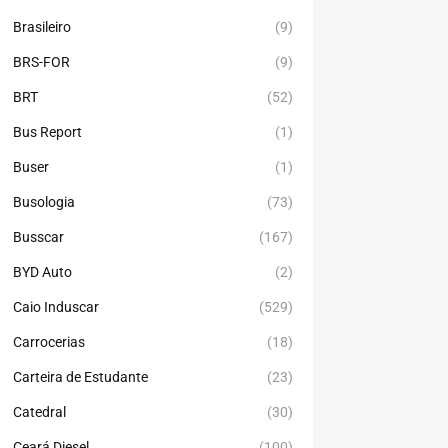
Brasileiro
(9)
BRS-FOR
(9)
BRT
(52)
Bus Report
(1)
Buser
(1)
Busologia
(73)
Busscar
(167)
BYD Auto
(2)
Caio Induscar
(529)
Carrocerias
(18)
Carteira de Estudante
(23)
Catedral
(30)
Ceará Diesel
(100)