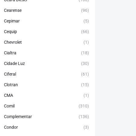
Cearense
(96)
Cepimar
(5)
Cequip
(66)
Chevrolet
(1)
Cialtra
(18)
Cidade Luz
(30)
Ciferal
(61)
Clotran
(15)
CMA
(1)
Comil
(310)
Complementar
(136)
Condor
(3)