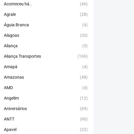
Aconteceu há..
(46)
Agrale
(28)
Águia Branca
(4)
Alagoas
(20)
Aliança
(5)
Aliança Transportes
(169)
Amapá
(4)
Amazonas
(48)
AMD
(4)
Angelim
(12)
Aniversários
(69)
ANTT
(90)
Apavel
(22)