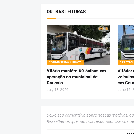
OUTRAS LEITURAS
CONHECENDO A FROTA
DESATIV
Vitória mantém 60 ônibus em
Vitória
operação no municipal de
veículo
Caucaia
em Cau
July 13, 2026
June 19, 
Deixe seu comentário sobre nossas matérias, o
Ressaltamos que não nos responsabilizamos p