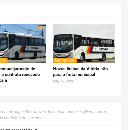
ADOS
DESATIVADOS
: remanejamento de
Novos ônibus da Vitória irão
s e contrato renovado
para a frota municipal
caia
May 19, 2026
2026
u mande sugestões através do contato
mobceara@gmail.com
.
elo conteúdo dos mesmos.