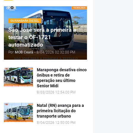
GUANABARA DIESEL
São José será a primeira a
testar o OF-1721
automatizado
Por
MOB Ceará
-
8/04/2026 02:32:00 PM
Maraponga desativa cinco
ônibus e retira de
operação seu último
Senior Midi
8/03/2026 12:54:00 PM
Natal (RN) avança para a
primeira licitação do
transporte urbano
8/04/2026 12:50:00 PM