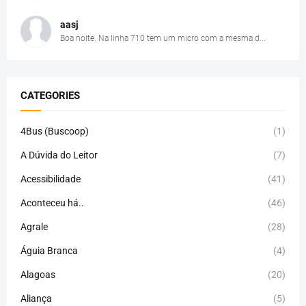
aasj
Boa noite. Na linha 710 tem um micro com a mesma d...
CATEGORIES
4Bus (Buscoop)
(1)
A Dúvida do Leitor
(7)
Acessibilidade
(41)
Aconteceu há..
(46)
Agrale
(28)
Águia Branca
(4)
Alagoas
(20)
Aliança
(5)