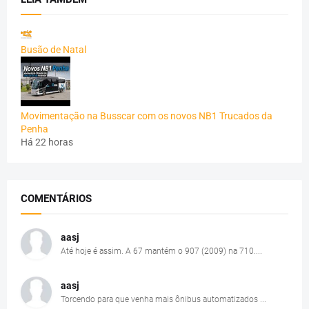
Busão de Natal
Movimentação na Busscar com os novos NB1 Trucados da
Penha
Há 22 horas
COMENTÁRIOS
aasj
Até hoje é assim. A 67 mantém o 907 (2009) na 710....
aasj
Torcendo para que venha mais ônibus automatizados ...