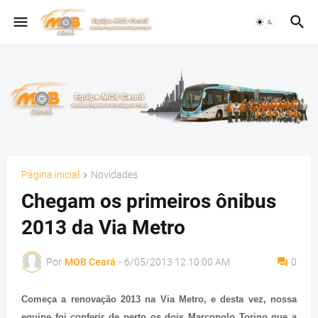
Página inicial
Novidades
Chegam os primeiros ônibus
2013 da Via Metro
Por
MOB Ceará
-
6/05/2013 12:10:00 AM
0
Começa a renovação 2013 na Via Metro, e desta vez, nossa
equipe foi conferir de perto os dois Marcopolo Torino que a