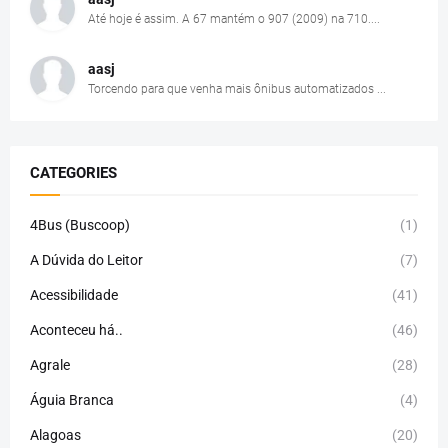
Até hoje é assim. A 67 mantém o 907 (2009) na 710....
aasj
Torcendo para que venha mais ônibus automatizados ...
CATEGORIES
4Bus (Buscoop)
(1)
A Dúvida do Leitor
(7)
Acessibilidade
(41)
Aconteceu há..
(46)
Agrale
(28)
Águia Branca
(4)
Alagoas
(20)