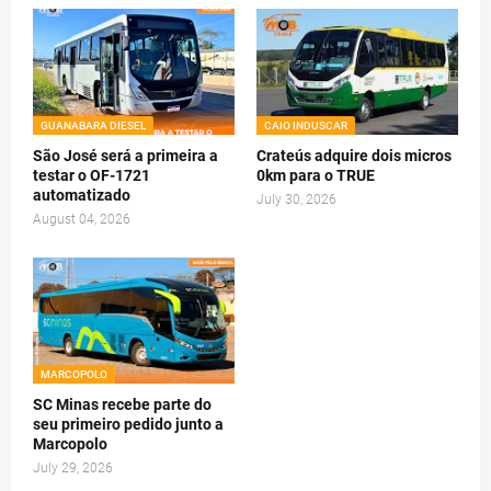
GUANABARA DIESEL
CAIO INDUSCAR
São José será a primeira a
Crateús adquire dois micros
testar o OF-1721
0km para o TRUE
automatizado
July 30, 2026
August 04, 2026
MARCOPOLO
SC Minas recebe parte do
seu primeiro pedido junto a
Marcopolo
July 29, 2026