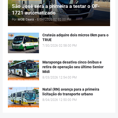
São José será a primeira a testar o OF-
1721 automatizado
Por
MOB Ceará
-
8/04/2026 02:32:00 PM
Crateús adquire dois micros 0km para o
TRUE
7/30/2026 02:58:00 PM
Maraponga desativa cinco ônibus e
retira de operação seu último Senior
Midi
8/03/2026 12:54:00 PM
Natal (RN) avança para a primeira
licitação do transporte urbano
8/04/2026 12:50:00 PM