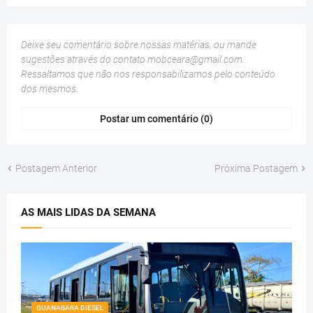
Deixe seu comentário sobre nossas matérias, ou mande
sugestões através do contato
mobceara@gmail.com
.
Ressaltamos que não nos responsabilizamos pelo conteúdo
dos mesmos.
Postar um comentário (0)
Postagem Anterior
Próxima Postagem
AS MAIS LIDAS DA SEMANA
GUANABARA DIESEL