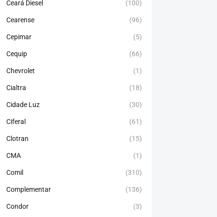
Ceará Diesel
(100)
Cearense
(96)
Cepimar
(5)
Cequip
(66)
Chevrolet
(1)
Cialtra
(18)
Cidade Luz
(30)
Ciferal
(61)
Clotran
(15)
CMA
(1)
Comil
(310)
Complementar
(136)
Condor
(3)