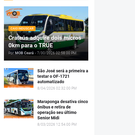
CAIO INDUSCAR
Crateús adquire dois micros
0km para o TRUE
Por
MOB Ceará
-
7/30/2026 02:58:00 PM
São José será a primeira a
testar o OF-1721
automatizado
8/04/2026 02:32:00 PM
Maraponga desativa cinco
ônibus e retira de
operação seu último
Senior Midi
8/03/2026 12:54:00 PM