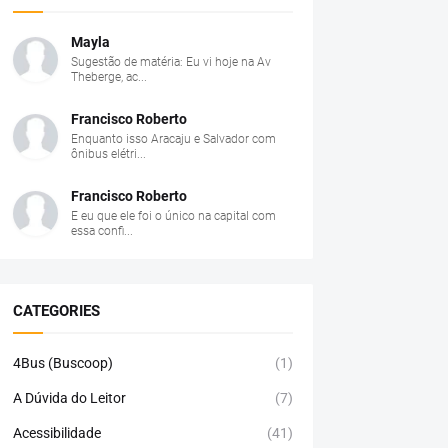
Mayla
Sugestão de matéria: Eu vi hoje na Av
Theberge, ac...
Francisco Roberto
Enquanto isso Aracaju e Salvador com
ônibus elétri...
Francisco Roberto
E eu que ele foi o único na capital com
essa confi...
CATEGORIES
4Bus (Buscoop)
(1)
A Dúvida do Leitor
(7)
Acessibilidade
(41)