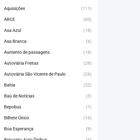
Aquisições
(111)
ARCE
(60)
Asa Azul
(18)
Asa Branca
(6)
Aumento de passagens
(18)
Autoviária Freitas
(26)
Autoviária São Vicente de Paulo
(26)
Bahia
(52)
Baú de Notícias
(3)
Bepobus
(1)
Bilhete Único
(16)
Boa Esperança
(8)
Botucatu Auto Ônibus
(6)