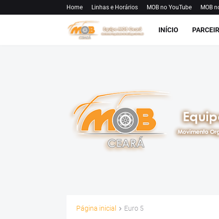
Home
Linhas e Horários
MOB no YouTube
MOB n
INÍCIO
PARCEI
Página inicial
Euro 5