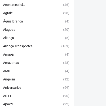
Aconteceu há..
(46)
Agrale
(28)
Águia Branca
(4)
Alagoas
(20)
Aliança
(5)
Aliança Transportes
(169)
Amapá
(4)
Amazonas
(48)
AMD
(4)
Angelim
(12)
Aniversários
(69)
ANTT
(90)
Apavel
(22)