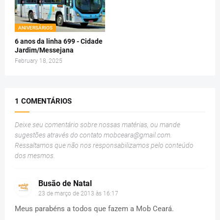
ANIVERSÁRIOS
6 anos da linha 699 - Cidade
Jardim/Messejana
February 18, 2025
1 COMENTÁRIOS
Deixe seu comentário sobre nossas matérias, ou mande
sugestões através do contato
mobceara@gmail.com
.
Ressaltamos que não nos responsabilizamos pelo conteúdo
dos mesmos.
Busão de Natal
23 de março de 2013 às 16:17
Meus parabéns a todos que fazem a Mob Ceará.