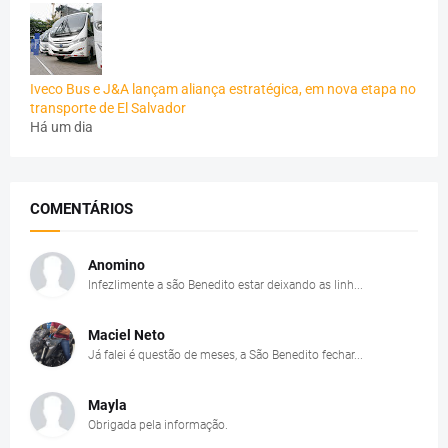
Iveco Bus e J&A lançam aliança estratégica, em nova etapa no
transporte de El Salvador
Há um dia
COMENTÁRIOS
Anomino
Infezlimente a são Benedito estar deixando as linh...
Maciel Neto
Já falei é questão de meses, a São Benedito fechar...
Mayla
Obrigada pela informação.