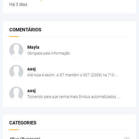
Há 3 dias
COMENTÁRIOS
Mayla
Obrigada pela informação.
aasj
Até hoje é assim. A 67 mantém o 907 (2009) na 710....
aasj
Torcendo para que venha mais ônibus automatizados ...
CATEGORIES
4Bus (Buscoop)
(1)