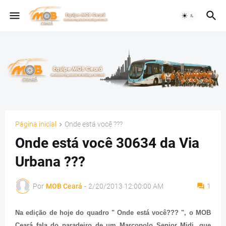
Página inicial
Onde está você ???
Onde está você 30634 da Via
Urbana ???
Por
MOB Ceará
-
2/20/2013 12:00:00 AM
1
Na edição de hoje do quadro " Onde está você??? ", o MOB
Ceará fala do paradeiro de um Marcopolo Senior Midi, que