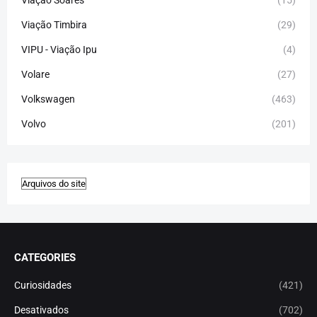
Viação Timbira
(29)
VIPU - Viação Ipu
(4)
Volare
(27)
Volkswagen
(463)
Volvo
(201)
CATEGORIES
Curiosidades
(421)
Desativados
(702)