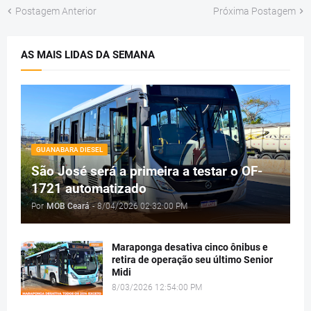
Postagem Anterior
Próxima Postagem
AS MAIS LIDAS DA SEMANA
GUANABARA DIESEL
São José será a primeira a testar o OF-
1721 automatizado
Por
MOB Ceará
-
8/04/2026 02:32:00 PM
Maraponga desativa cinco ônibus e
retira de operação seu último Senior
Midi
8/03/2026 12:54:00 PM