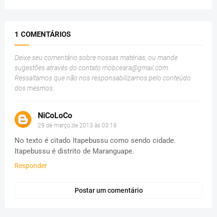
1 COMENTÁRIOS
Deixe seu comentário sobre nossas matérias, ou mande
sugestões através do contato
mobceara@gmail.com
.
Ressaltamos que não nos responsabilizamos pelo conteúdo
dos mesmos.
NiCoLoCo
29 de março de 2013 às 03:19
No texto é citado Itapebussu como sendo cidade.
Itapebussu é distrito de Maranguape.
Responder
Postar um comentário