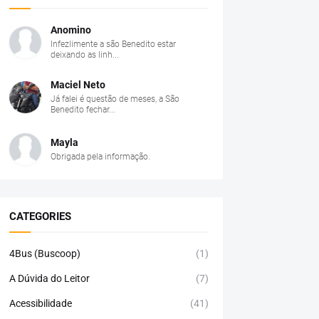
Anomino
Infezlimente a são Benedito estar
deixando as linh...
Maciel Neto
Já falei é questão de meses, a São
Benedito fechar...
Mayla
Obrigada pela informação.
CATEGORIES
4Bus (Buscoop)
(1)
A Dúvida do Leitor
(7)
Acessibilidade
(41)