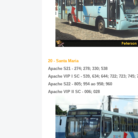
20 - Santa Maria
Apache S21 - 274; 278;
330; 538
Apache VIP I SC - 539, 634; 644; 722; 723; 745; 
Apache S22 - 805; 954 ao 958; 960
Apache VIP II SC - 006; 028