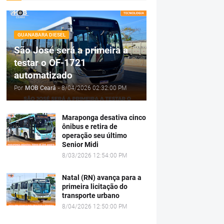
GUANABARA DIESEL
São José será a primeira a
testar o OF-1721
automatizado
Por
MOB Ceará
-
8/04/2026 02:32:00 PM
Maraponga desativa cinco
ônibus e retira de
operação seu último
Senior Midi
8/03/2026 12:54:00 PM
Natal (RN) avança para a
primeira licitação do
transporte urbano
8/04/2026 12:50:00 PM