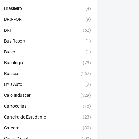
Brasileiro
(9)
BRS-FOR
(9)
BRT
(52)
Bus Report
(1)
Buser
(1)
Busologia
(73)
Busscar
(167)
BYD Auto
(2)
Caio Induscar
(529)
Carrocerias
(18)
Carteira de Estudante
(23)
Catedral
(30)
Ceará Diesel
(100)