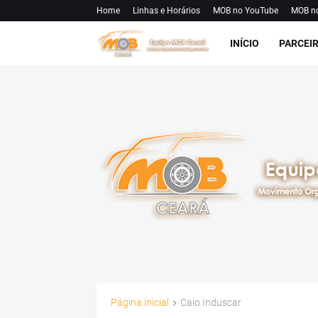
Home
Linhas e Horários
MOB no YouTube
MOB n
INÍCIO
PARCEI
Página inicial
Caio Induscar