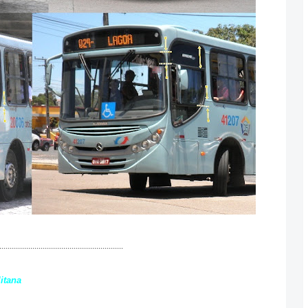
............................................................
itana