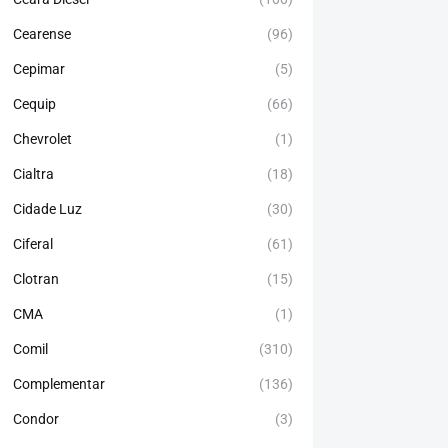
Cearense
(96)
Cepimar
(5)
Cequip
(66)
Chevrolet
(1)
Cialtra
(18)
Cidade Luz
(30)
Ciferal
(61)
Clotran
(15)
CMA
(1)
Comil
(310)
Complementar
(136)
Condor
(3)