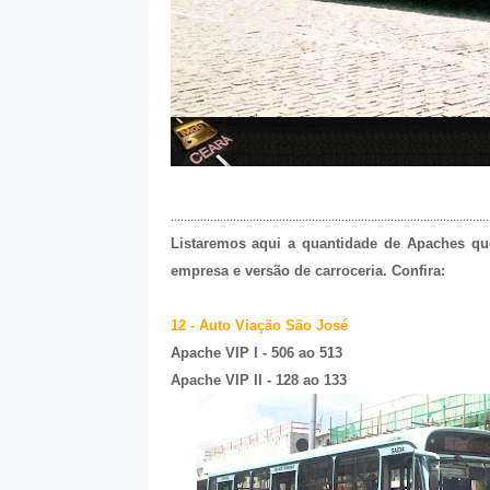
.................................................................................................
Listaremos aqui a quantidade de Apaches qu
empresa e versão de carroceria. Confira:
12 - Auto Viação São José
Apache VIP I - 506 ao 513
Apache VIP II - 128 ao 133