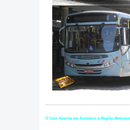
.................................................................................................
O Caio Apache em Fortaleza e Região Metropol