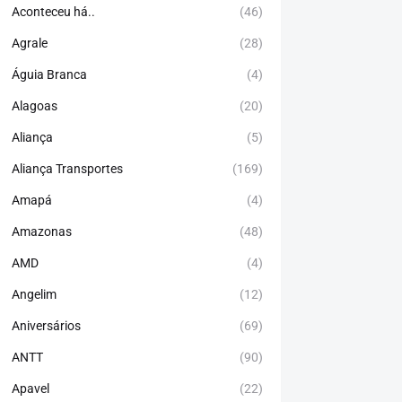
Aconteceu há..
(46)
Agrale
(28)
Águia Branca
(4)
Alagoas
(20)
Aliança
(5)
Aliança Transportes
(169)
Amapá
(4)
Amazonas
(48)
AMD
(4)
Angelim
(12)
Aniversários
(69)
ANTT
(90)
Apavel
(22)