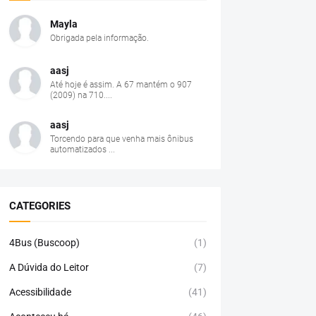
Mayla
Obrigada pela informação.
aasj
Até hoje é assim. A 67 mantém o 907
(2009) na 710....
aasj
Torcendo para que venha mais ônibus
automatizados ...
CATEGORIES
4Bus (Buscoop)
(1)
A Dúvida do Leitor
(7)
Acessibilidade
(41)