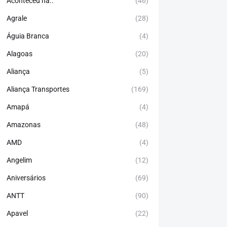
Aconteceu há..
(46)
Agrale
(28)
Águia Branca
(4)
Alagoas
(20)
Aliança
(5)
Aliança Transportes
(169)
Amapá
(4)
Amazonas
(48)
AMD
(4)
Angelim
(12)
Aniversários
(69)
ANTT
(90)
Apavel
(22)