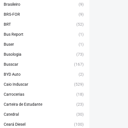
Brasileiro
(9)
BRS-FOR
(9)
BRT
(52)
Bus Report
(1)
Buser
(1)
Busologia
(73)
Busscar
(167)
BYD Auto
(2)
Caio Induscar
(529)
Carrocerias
(18)
Carteira de Estudante
(23)
Catedral
(30)
Ceará Diesel
(100)