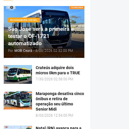
GUANABARA DIESEL
São José será a primeira a
testar o OF-1721
automatizado
Por
MOB Ceará
-
8/04/2026 02:32:00 PM
Crateús adquire dois
micros 0km para o TRUE
7/30/2026 02:58:00 PM
Maraponga desativa cinco
ônibus e retira de
operação seu último
Senior Midi
8/03/2026 12:54:00 PM
Natal (RN) avança para a