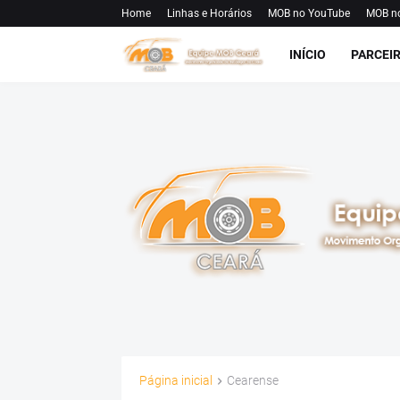
Home
Linhas e Horários
MOB no YouTube
MOB n
INÍCIO
PARCEI
Página inicial
Cearense