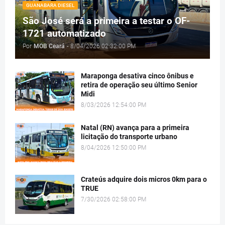
GUANABARA DIESEL
São José será a primeira a testar o OF-
1721 automatizado
Por
MOB Ceará
-
8/04/2026 02:32:00 PM
Maraponga desativa cinco ônibus e
retira de operação seu último Senior
Midi
8/03/2026 12:54:00 PM
Natal (RN) avança para a primeira
licitação do transporte urbano
8/04/2026 12:50:00 PM
Crateús adquire dois micros 0km para o
TRUE
7/30/2026 02:58:00 PM