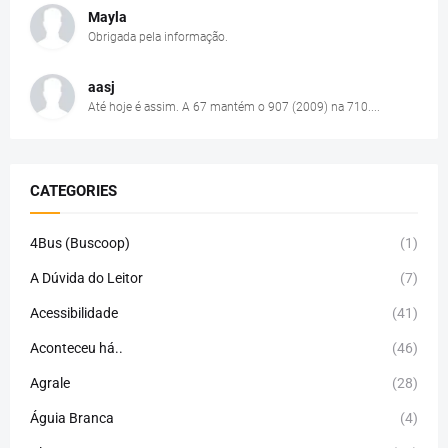
Mayla
Obrigada pela informação.
aasj
Até hoje é assim. A 67 mantém o 907 (2009) na 710....
CATEGORIES
4Bus (Buscoop)
(1)
A Dúvida do Leitor
(7)
Acessibilidade
(41)
Aconteceu há..
(46)
Agrale
(28)
Águia Branca
(4)