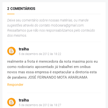
2 COMENTÁRIOS
Deixe seu comentário sobre nossas matérias, ou mande
sugestões através do contato
mobceara@gmail.com
.
Ressaltamos que não nos responsabilizamos pelo conteúdo
dos mesmos.
tralha
5 de dezembro de 2012 às 18:22
realmente a frota é merecedora da nota maxima pois eu
como rodoviario aposentado já trabalhei em onibus
novos mas essa empresa é espetacular a diretoria esta
de parabens JOSÉ FERNANDO MOTA ARARUAMA
Responder
tralha
5 de dezembro de 2012 às 18:27