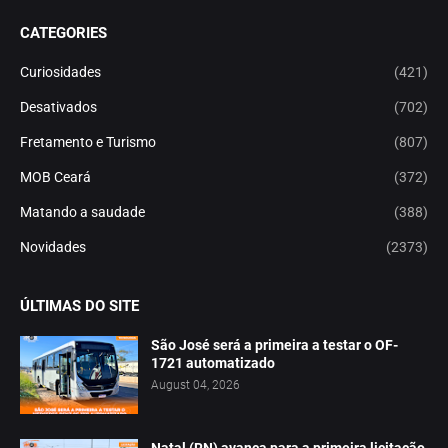
CATEGORIES
Curiosidades
(421)
Desativados
(702)
Fretamento e Turismo
(807)
MOB Ceará
(372)
Matando a saudade
(388)
Novidades
(2373)
ÚLTIMAS DO SITE
São José será a primeira a testar o OF-
1721 automatizado
August 04, 2026
Natal (RN) avança para a primeira licitação