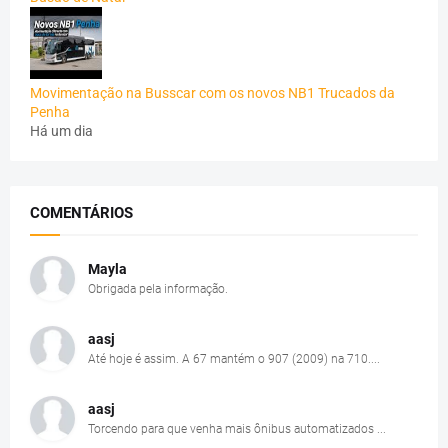
Movimentação na Busscar com os novos NB1 Trucados da
Penha
Há um dia
COMENTÁRIOS
Mayla
Obrigada pela informação.
aasj
Até hoje é assim. A 67 mantém o 907 (2009) na 710....
aasj
Torcendo para que venha mais ônibus automatizados ...