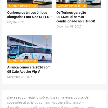
ALIANÇA TRANSPORTES
ALIANÇA TRANSPORTES
Conheça os únicos ônibus
Os Torinos geração
alongados Euro 6 do SIT-FOR
2014/atual sem ar-
condicionado no SIT-FOR
May 04, 2026
December 08, 2025
ALIANÇA TRANSPORTES
Aliança começará 2026 com
05 Caio Apache Vip V
December 03, 2025
Deixe seu comentário sobre nossas matérias, ou mande
sugestões através do contato
mobceara@gmail.com
.
Ressaltamos que não nos responsabilizamos pelo conteúdo