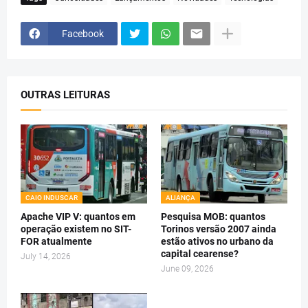
Facebook
OUTRAS LEITURAS
CAIO INDUSCAR
ALIANÇA
Apache VIP V: quantos em
Pesquisa MOB: quantos
operação existem no SIT-
Torinos versão 2007 ainda
FOR atualmente
estão ativos no urbano da
capital cearense?
July 14, 2026
June 09, 2026