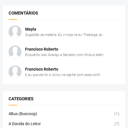
COMENTÁRIOS
Mayla
Sugestão de matéria: Eu vi hoje na Av Theberge, ac...
Francisco Roberto
Enquanto isso Aracaju e Salvador com ônibus elétri...
Francisco Roberto
E eu que ele foi o único na capital com essa confi...
CATEGORIES
4Bus (Buscoop)
(1)
A Dúvida do Leitor
(7)