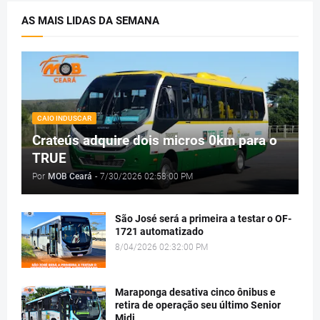
AS MAIS LIDAS DA SEMANA
CAIO INDUSCAR
Crateús adquire dois micros 0km para o
TRUE
Por
MOB Ceará
-
7/30/2026 02:58:00 PM
São José será a primeira a testar o OF-
1721 automatizado
8/04/2026 02:32:00 PM
Maraponga desativa cinco ônibus e
retira de operação seu último Senior
Midi