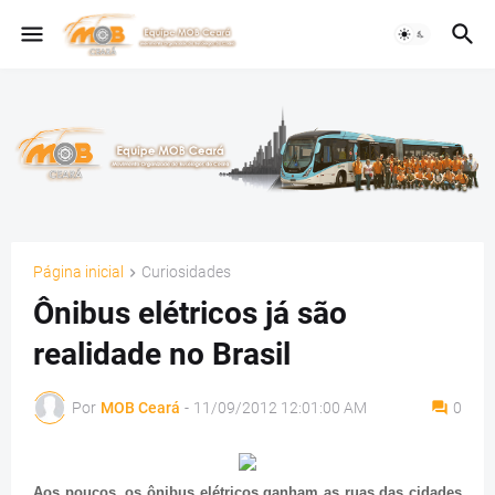
Página inicial
Curiosidades
Ônibus elétricos já são
realidade no Brasil
Por
MOB Ceará
-
11/09/2012 12:01:00 AM
0
Aos poucos, os ônibus elétricos ganham as ruas das cidades