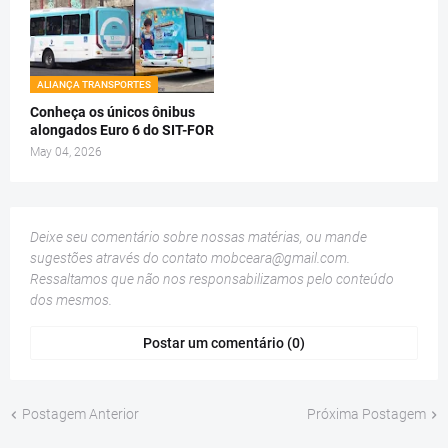
ALIANÇA TRANSPORTES
Conheça os únicos ônibus
alongados Euro 6 do SIT-FOR
May 04, 2026
Deixe seu comentário sobre nossas matérias, ou mande
sugestões através do contato
mobceara@gmail.com
.
Ressaltamos que não nos responsabilizamos pelo conteúdo
dos mesmos.
Postar um comentário (0)
Postagem Anterior
Próxima Postagem