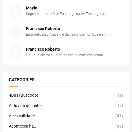
Mayla
Sugestão de matéria: Eu vi hoje na Av Theberge, ac...
Francisco Roberto
Enquanto isso Aracaju e Salvador com ônibus elétri...
Francisco Roberto
E eu que ele foi o único na capital com essa confi...
CATEGORIES
4Bus (Buscoop)
(1)
A Dúvida do Leitor
(7)
Acessibilidade
(41)
Aconteceu há..
(46)