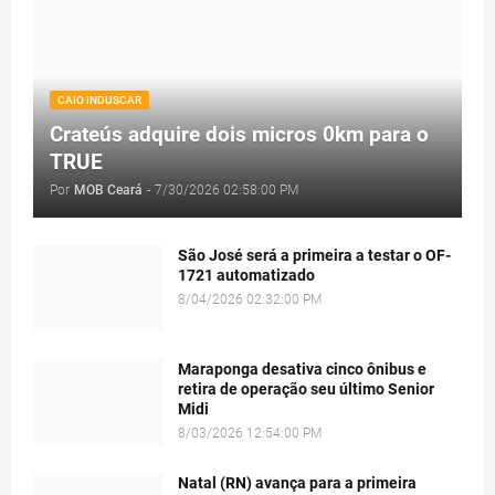
CAIO INDUSCAR
Crateús adquire dois micros 0km para o
TRUE
Por
MOB Ceará
-
7/30/2026 02:58:00 PM
São José será a primeira a testar o OF-
1721 automatizado
8/04/2026 02:32:00 PM
Maraponga desativa cinco ônibus e
retira de operação seu último Senior
Midi
8/03/2026 12:54:00 PM
Natal (RN) avança para a primeira