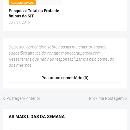
ACESSIBILIDADE
Pesquisa: Total da Frota de
ônibus do SIT
July 31, 2015
Deixe seu comentário sobre nossas matérias, ou mande
sugestões através do contato
mobceara@gmail.com
.
Ressaltamos que não nos responsabilizamos pelo conteúdo
dos mesmos.
Postar um comentário (0)
Postagem Anterior
Próxima Postagem
AS MAIS LIDAS DA SEMANA