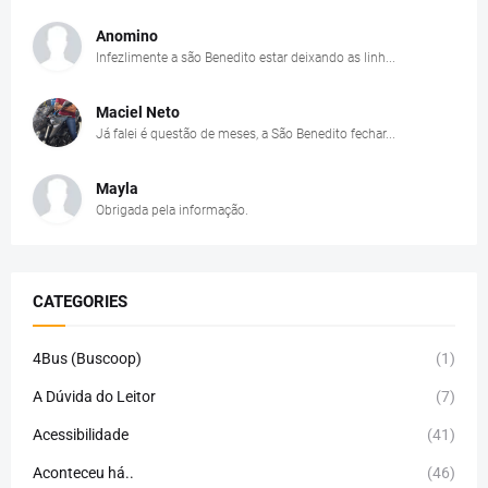
Anomino
Infezlimente a são Benedito estar deixando as linh...
Maciel Neto
Já falei é questão de meses, a São Benedito fechar...
Mayla
Obrigada pela informação.
CATEGORIES
4Bus (Buscoop)
(1)
A Dúvida do Leitor
(7)
Acessibilidade
(41)
Aconteceu há..
(46)