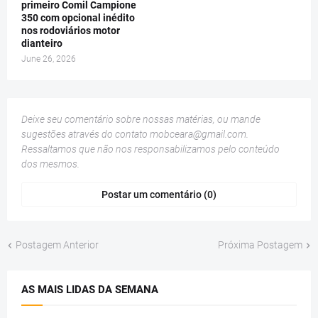
primeiro Comil Campione
350 com opcional inédito
nos rodoviários motor
dianteiro
June 26, 2026
Deixe seu comentário sobre nossas matérias, ou mande
sugestões através do contato
mobceara@gmail.com
.
Ressaltamos que não nos responsabilizamos pelo conteúdo
dos mesmos.
Postar um comentário (0)
Postagem Anterior
Próxima Postagem
AS MAIS LIDAS DA SEMANA