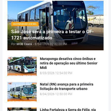
GUANABARA DIESEL
São José será a primeira a testar o OF-
1721 automatizado
Por
MOB Ceará
-
8/04/2026 02:32:00 PM
Maraponga desativa cinco ônibus e
retira de operação seu último Senior
Midi
8/03/2026 12:54:00 PM
Natal (RN) avança para a primeira
licitação do transporte urbano
8/04/2026 12:50:00 PM
Linha Fortaleza x Serra do Félix, via