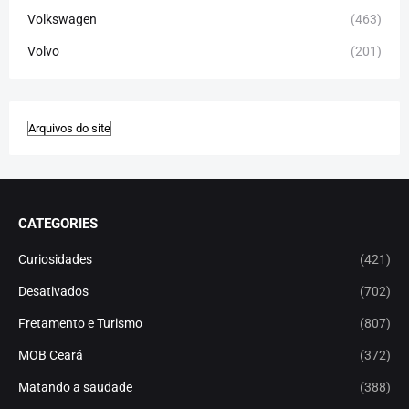
Volkswagen
(463)
Volvo
(201)
CATEGORIES
Curiosidades
(421)
Desativados
(702)
Fretamento e Turismo
(807)
MOB Ceará
(372)
Matando a saudade
(388)