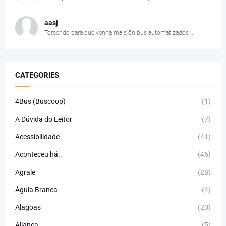
aasj
Torcendo para que venha mais ônibus automatizados ...
CATEGORIES
4Bus (Buscoop)
(1)
A Dúvida do Leitor
(7)
Acessibilidade
(41)
Aconteceu há..
(46)
Agrale
(28)
Águia Branca
(4)
Alagoas
(20)
Aliança
(5)