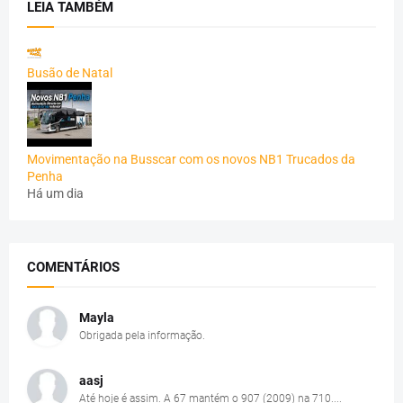
LEIA TAMBÉM
Busão de Natal
Movimentação na Busscar com os novos NB1 Trucados da
Penha
Há um dia
COMENTÁRIOS
Mayla
Obrigada pela informação.
aasj
Até hoje é assim. A 67 mantém o 907 (2009) na 710....