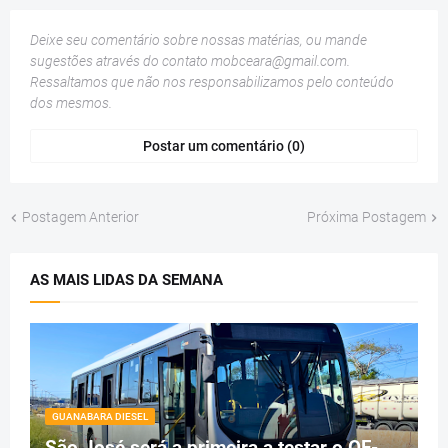
Deixe seu comentário sobre nossas matérias, ou mande
sugestões através do contato
mobceara@gmail.com
.
Ressaltamos que não nos responsabilizamos pelo conteúdo
dos mesmos.
Postar um comentário (0)
Postagem Anterior
Próxima Postagem
AS MAIS LIDAS DA SEMANA
GUANABARA DIESEL
São José será a primeira a testar o OF-