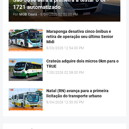
1721 automatizado
Por
MOB Ceará
-
8/04/2026 02:32:00 PM
Maraponga desativa cinco ônibus e
retira de operação seu último Senior
Midi
8/03/2026 12:54:00 PM
Crateús adquire dois micros 0km para o
TRUE
7/30/2026 02:58:00 PM
Natal (RN) avança para a primeira
licitação do transporte urbano
8/04/2026 12:50:00 PM