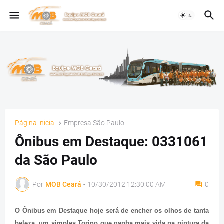
Página inicial
Empresa São Paulo
Ônibus em Destaque: 0331061
da São Paulo
Por
MOB Ceará
-
10/30/2012 12:30:00 AM
0
O Ônibus em Destaque hoje será de encher os olhos de tanta
beleza, um simples Torino que ganha mais vida na pintura da