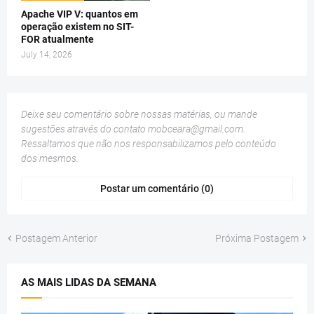
Apache VIP V: quantos em
operação existem no SIT-
FOR atualmente
July 14, 2026
Deixe seu comentário sobre nossas matérias, ou mande
sugestões através do contato
mobceara@gmail.com
.
Ressaltamos que não nos responsabilizamos pelo conteúdo
dos mesmos.
Postar um comentário (0)
Postagem Anterior
Próxima Postagem
AS MAIS LIDAS DA SEMANA