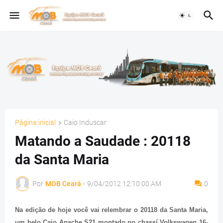
Página inicial
Caio Induscar
Matando a Saudade : 20118
da Santa Maria
Por
MOB Ceará
-
9/04/2012 12:10:00 AM
0
Na edição de hoje você vai relembrar o 20118 da Santa Maria,
um belo Caio Apache S21 montado no chassí Volkswagen 16-