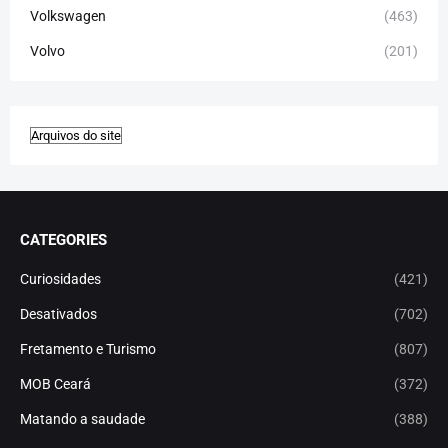
Volkswagen
(463)
Volvo
(201)
CATEGORIES
Curiosidades
(421)
Desativados
(702)
Fretamento e Turismo
(807)
MOB Ceará
(372)
Matando a saudade
(388)