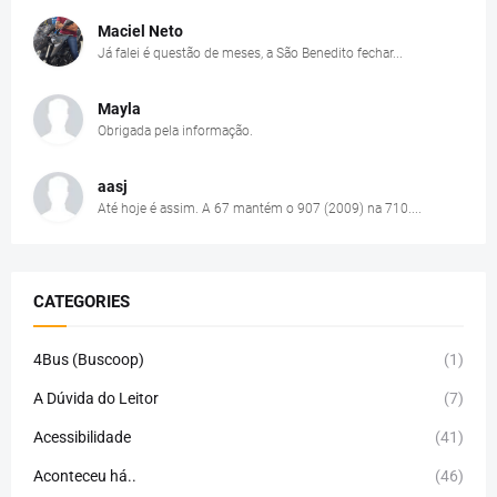
Maciel Neto
Já falei é questão de meses, a São Benedito fechar...
Mayla
Obrigada pela informação.
aasj
Até hoje é assim. A 67 mantém o 907 (2009) na 710....
CATEGORIES
4Bus (Buscoop)
(1)
A Dúvida do Leitor
(7)
Acessibilidade
(41)
Aconteceu há..
(46)