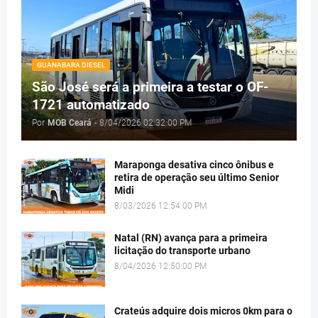
GUANABARA DIESEL
São José será a primeira a testar o OF-
1721 automatizado
Por
MOB Ceará
-
8/04/2026 02:32:00 PM
Maraponga desativa cinco ônibus e
retira de operação seu último Senior
Midi
8/03/2026 12:54:00 PM
Natal (RN) avança para a primeira
licitação do transporte urbano
8/04/2026 12:50:00 PM
Crateús adquire dois micros 0km para o