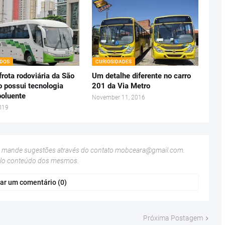
ADOS
CURIOSIDADES
rota rodoviária da São
Um detalhe diferente no carro
o possui tecnologia
201 da Via Metro
oluente
November 11, 2016
019
u mande sugestões através do contato
mobceara@gmail.com
.
elo conteúdo dos mesmos.
ar um comentário (0)
Próxima Postagem