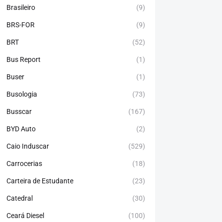
Brasileiro
(9)
BRS-FOR
(9)
BRT
(52)
Bus Report
(1)
Buser
(1)
Busologia
(73)
Busscar
(167)
BYD Auto
(2)
Caio Induscar
(529)
Carrocerias
(18)
Carteira de Estudante
(23)
Catedral
(30)
Ceará Diesel
(100)