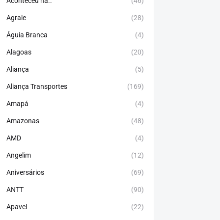
Aconteceu há..
(46)
Agrale
(28)
Águia Branca
(4)
Alagoas
(20)
Aliança
(5)
Aliança Transportes
(169)
Amapá
(4)
Amazonas
(48)
AMD
(4)
Angelim
(12)
Aniversários
(69)
ANTT
(90)
Apavel
(22)