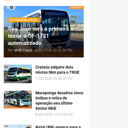
GUANABARA DIESEL
São José será a primeira a
testar o OF-1721
automatizado
Por
MOB Ceará
-
8/04/2026 02:32:00 PM
Crateús adquire dois
micros 0km para o TRUE
7/30/2026 02:58:00 PM
Maraponga desativa cinco
ônibus e retira de
operação seu último
Senior Midi
8/03/2026 12:54:00 PM
Natal (RN) avança para a