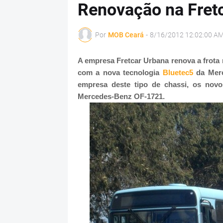
Renovação na Fret
Por
MOB Ceará
-
8/16/2012 12:02:00 A
A empresa Fretcar Urbana renova a frota
com a nova tecnologia
Bluetec5
da Merc
empresa deste tipo de chassi, os nov
Mercedes-Benz OF-1721.