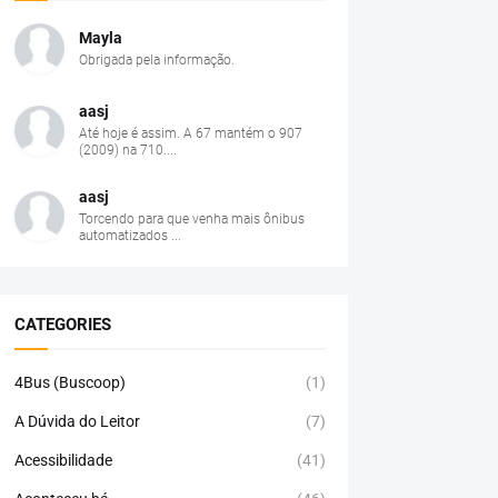
Mayla
Obrigada pela informação.
aasj
Até hoje é assim. A 67 mantém o 907
(2009) na 710....
aasj
Torcendo para que venha mais ônibus
automatizados ...
CATEGORIES
4Bus (Buscoop)
(1)
A Dúvida do Leitor
(7)
Acessibilidade
(41)