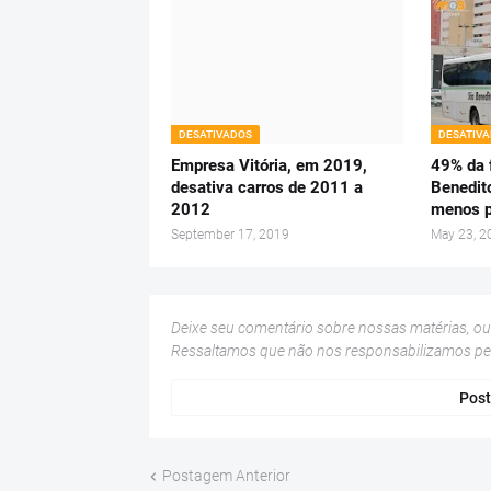
DESATIVADOS
DESATIV
Empresa Vitória, em 2019,
49% da f
desativa carros de 2011 a
Benedit
2012
menos p
September 17, 2019
May 23, 2
Deixe seu comentário sobre nossas matérias, o
Ressaltamos que não nos responsabilizamos p
Post
Postagem Anterior