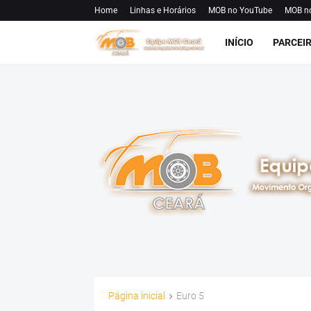
Home
Linhas e Horários
MOB no YouTube
MOB n
INÍCIO
PARCEI
Página inicial
Euro 5