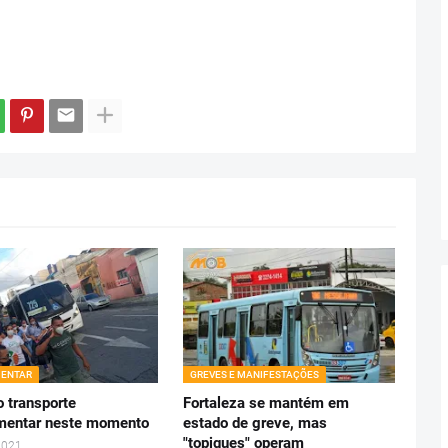
ENTAR
GREVES E MANIFESTAÇÕES
o transporte
Fortaleza se mantém em
mentar neste momento
estado de greve, mas
"topiques" operam
2021