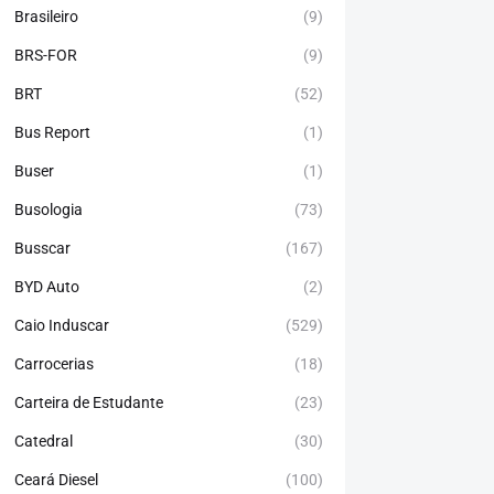
Brasileiro
(9)
BRS-FOR
(9)
BRT
(52)
Bus Report
(1)
Buser
(1)
Busologia
(73)
Busscar
(167)
BYD Auto
(2)
Caio Induscar
(529)
Carrocerias
(18)
Carteira de Estudante
(23)
Catedral
(30)
Ceará Diesel
(100)