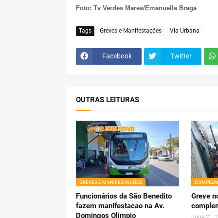
Foto: Tv Verdes Mares/Emanuella Braga
Tags
Greves e Manifestações
Via Urbana
Facebook
Twitter
OUTRAS LEITURAS
GREVES E MANIFESTAÇÕES
COMPLEM
Funcionários da São Benedito
Greve n
fazem manifestacao na Av.
comple
Domingos Olimpio
June 21, 