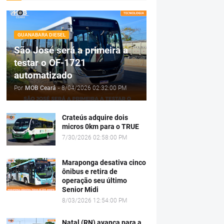
GUANABARA DIESEL
São José será a primeira a
testar o OF-1721
automatizado
Por
MOB Ceará
-
8/04/2026 02:32:00 PM
Crateús adquire dois
micros 0km para o TRUE
7/30/2026 02:58:00 PM
Maraponga desativa cinco
ônibus e retira de
operação seu último
Senior Midi
8/03/2026 12:54:00 PM
Natal (RN) avança para a