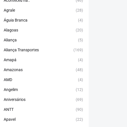
Aconteceu há..
(46)
Agrale
(28)
Águia Branca
(4)
Alagoas
(20)
Aliança
(5)
Aliança Transportes
(169)
Amapá
(4)
Amazonas
(48)
AMD
(4)
Angelim
(12)
Aniversários
(69)
ANTT
(90)
Apavel
(22)