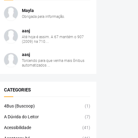
Mayla
Obrigada pela informação.
aasj
Até hoje é assim. A 67 mantém o 907
(2009) na 710....
aasj
Torcendo para que venha mais ônibus
automatizados ...
CATEGORIES
4Bus (Buscoop)
(1)
A Dúvida do Leitor
(7)
Acessibilidade
(41)