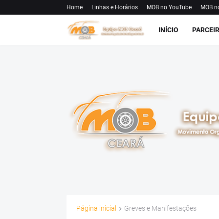
Home
Linhas e Horários
MOB no YouTube
MOB n
INÍCIO
PARCEI
Página inicial
Greves e Manifestações