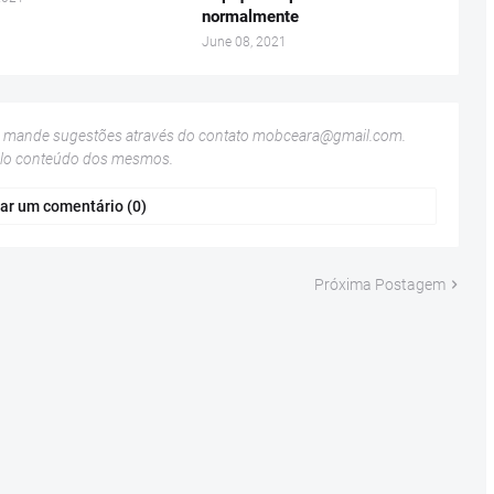
normalmente
June 08, 2021
u mande sugestões através do contato
mobceara@gmail.com
.
elo conteúdo dos mesmos.
ar um comentário (0)
Próxima Postagem