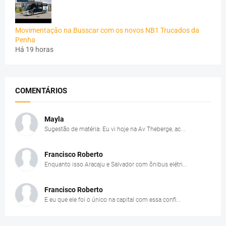
Movimentação na Busscar com os novos NB1 Trucados da
Penha
Há 19 horas
COMENTÁRIOS
Mayla
Sugestão de matéria: Eu vi hoje na Av Theberge, ac...
Francisco Roberto
Enquanto isso Aracaju e Salvador com ônibus elétri...
Francisco Roberto
E eu que ele foi o único na capital com essa confi...