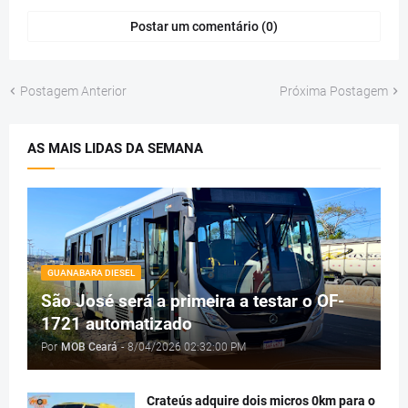
Postar um comentário (0)
Postagem Anterior
Próxima Postagem
AS MAIS LIDAS DA SEMANA
GUANABARA DIESEL
São José será a primeira a testar o OF-
1721 automatizado
Por
MOB Ceará
-
8/04/2026 02:32:00 PM
Crateús adquire dois micros 0km para o