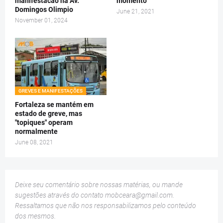
manifestacao na Av.
momento
Domingos Olimpio
June 21, 2021
November 01, 2024
GREVES E MANIFESTAÇÕES
Fortaleza se mantém em
estado de greve, mas
"topiques" operam
normalmente
June 08, 2021
Deixe seu comentário sobre nossas matérias, ou mande
sugestões através do contato
mobceara@gmail.com
.
Ressaltamos que não nos responsabilizamos pelo conteúdo
dos mesmos.