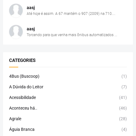
aasj
Até hoje é assim. A 67 mantém o 907 (2009) na 710....
aasj
Torcendo para que venha mais ônibus automatizados ...
CATEGORIES
4Bus (Buscoop)
(1)
A Dúvida do Leitor
(7)
Acessibilidade
(41)
Aconteceu há..
(46)
Agrale
(28)
Águia Branca
(4)