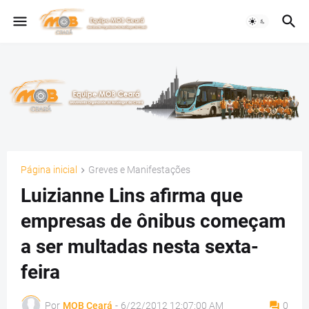
Página inicial
Greves e Manifestações
Luizianne Lins afirma que
empresas de ônibus começam
a ser multadas nesta sexta-
feira
Por
MOB Ceará
-
6/22/2012 12:07:00 AM
0