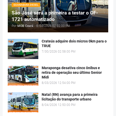
GUANABARA DIESEL
São José será a primeira a testar o OF-
1721 automatizado
Por
MOB Ceará
-
8/04/2026 02:32:00 PM
Crateús adquire dois micros 0km para o
TRUE
7/30/2026 02:58:00 PM
Maraponga desativa cinco ônibus e
retira de operação seu último Senior
Midi
8/03/2026 12:54:00 PM
Natal (RN) avança para a primeira
licitação do transporte urbano
8/04/2026 12:50:00 PM