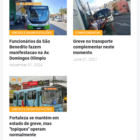
GREVES E MANIFESTAÇÕES
COMPLEMENTAR
Funcionários da São
Greve no transporte
Benedito fazem
complementar neste
manifestacao na Av.
momento
Domingos Olimpio
June 21, 2021
November 01, 2024
GREVES E MANIFESTAÇÕES
Fortaleza se mantém em
estado de greve, mas
"topiques" operam
normalmente