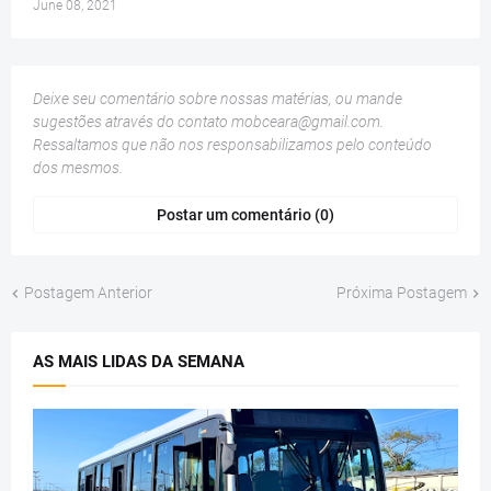
June 08, 2021
Deixe seu comentário sobre nossas matérias, ou mande
sugestões através do contato
mobceara@gmail.com
.
Ressaltamos que não nos responsabilizamos pelo conteúdo
dos mesmos.
Postar um comentário (0)
Postagem Anterior
Próxima Postagem
AS MAIS LIDAS DA SEMANA