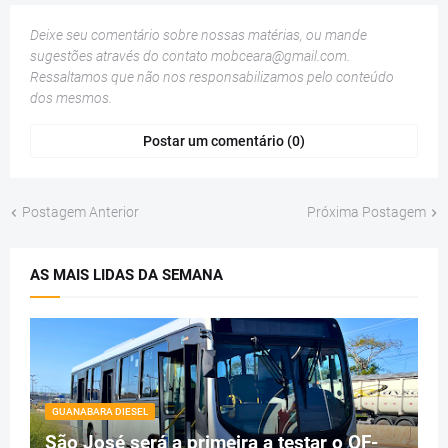
Deixe seu comentário sobre nossas matérias, ou mande
sugestões através do contato
mobceara@gmail.com
.
Ressaltamos que não nos responsabilizamos pelo conteúdo
dos mesmos.
Postar um comentário (0)
Postagem Anterior
Próxima Postagem
AS MAIS LIDAS DA SEMANA
GUANABARA DIESEL
São José será a primeira a testar o OF-