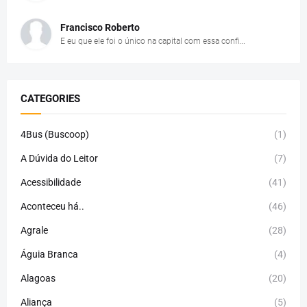
Francisco Roberto
E eu que ele foi o único na capital com essa confi...
CATEGORIES
4Bus (Buscoop)
(1)
A Dúvida do Leitor
(7)
Acessibilidade
(41)
Aconteceu há..
(46)
Agrale
(28)
Águia Branca
(4)
Alagoas
(20)
Aliança
(5)