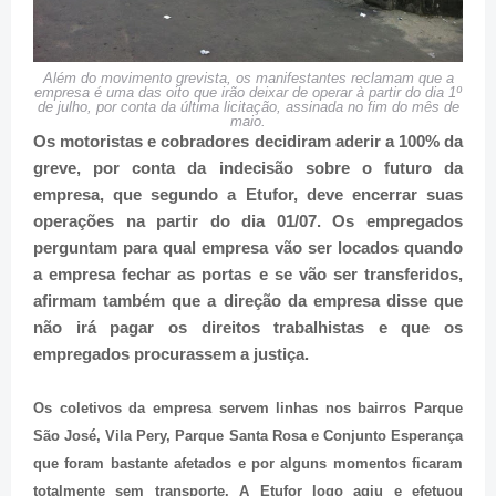
Além do movimento grevista, os manifestantes reclamam que a
empresa é uma das oito que irão deixar de operar à partir do dia 1º
de julho, por conta da última licitação, assinada no fim do mês de
maio.
Os motoristas e cobradores decidiram aderir a 100% da
greve, por conta da indecisão sobre o futuro da
empresa, que segundo a Etufor, deve encerrar suas
operações na partir do dia 01/07. Os empregados
perguntam para qual empresa vão ser locados quando
a empresa fechar as portas e se vão ser transferidos,
afirmam também que a direção da empresa disse que
não irá pagar os direitos trabalhistas e que os
empregados procurassem a justiça.
Os coletivos da empresa servem linhas nos bairros Parque
São José, Vila Pery, Parque Santa Rosa e Conjunto Esperança
que foram bastante afetados e por alguns momentos ficaram
totalmente sem transporte. A Etufor logo agiu e efetuou