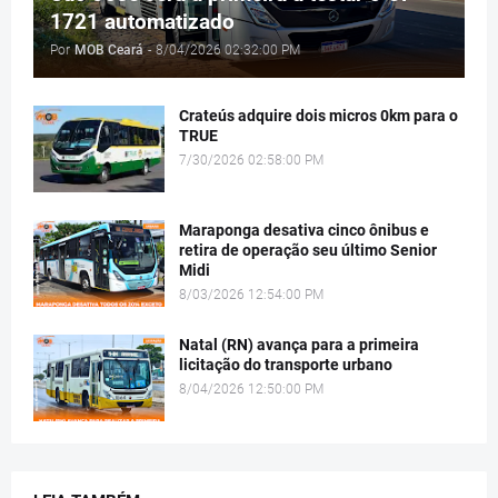
1721 automatizado
Por
MOB Ceará
-
8/04/2026 02:32:00 PM
Crateús adquire dois micros 0km para o
TRUE
7/30/2026 02:58:00 PM
Maraponga desativa cinco ônibus e
retira de operação seu último Senior
Midi
8/03/2026 12:54:00 PM
Natal (RN) avança para a primeira
licitação do transporte urbano
8/04/2026 12:50:00 PM