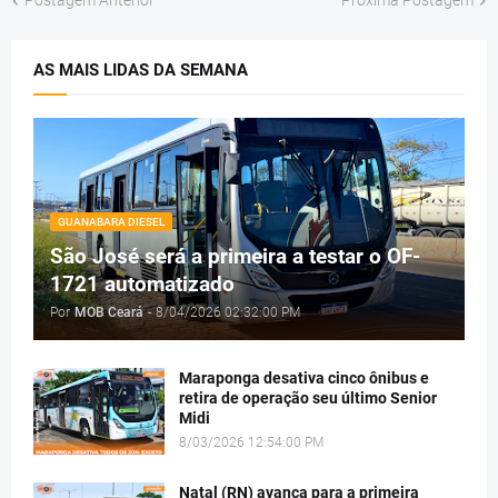
Postagem Anterior
Próxima Postagem
AS MAIS LIDAS DA SEMANA
GUANABARA DIESEL
São José será a primeira a testar o OF-
1721 automatizado
Por
MOB Ceará
-
8/04/2026 02:32:00 PM
Maraponga desativa cinco ônibus e
retira de operação seu último Senior
Midi
8/03/2026 12:54:00 PM
Natal (RN) avança para a primeira