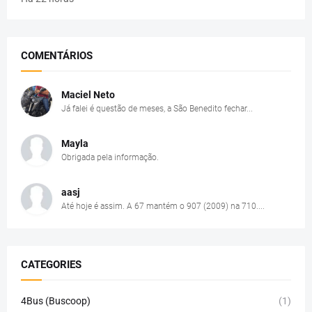
COMENTÁRIOS
Maciel Neto
Já falei é questão de meses, a São Benedito fechar...
Mayla
Obrigada pela informação.
aasj
Até hoje é assim. A 67 mantém o 907 (2009) na 710....
CATEGORIES
4Bus (Buscoop)
(1)