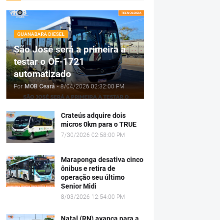
GUANABARA DIESEL
São José será a primeira a
testar o OF-1721
automatizado
Por
MOB Ceará
-
8/04/2026 02:32:00 PM
Crateús adquire dois
micros 0km para o TRUE
7/30/2026 02:58:00 PM
Maraponga desativa cinco
ônibus e retira de
operação seu último
Senior Midi
8/03/2026 12:54:00 PM
Natal (RN) avança para a