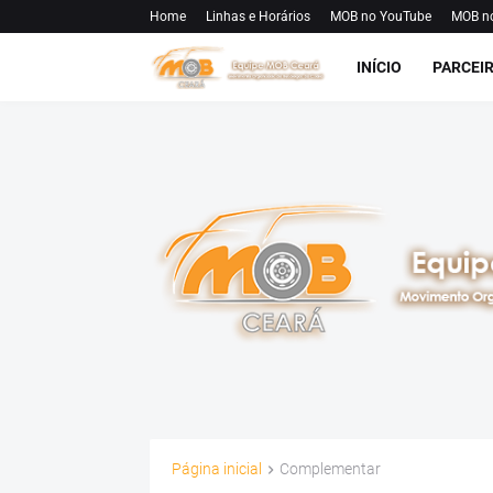
Home
Linhas e Horários
MOB no YouTube
MOB n
INÍCIO
PARCEI
Página inicial
Complementar