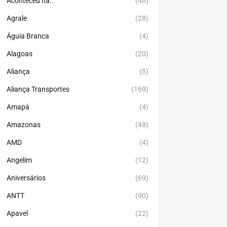
Aconteceu há..
(46)
Agrale
(28)
Águia Branca
(4)
Alagoas
(20)
Aliança
(5)
Aliança Transportes
(169)
Amapá
(4)
Amazonas
(48)
AMD
(4)
Angelim
(12)
Aniversários
(69)
ANTT
(90)
Apavel
(22)