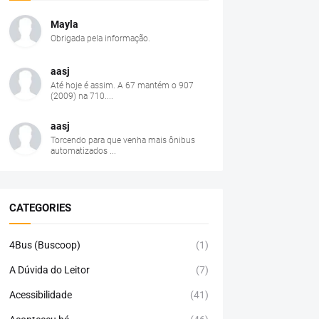
Mayla
Obrigada pela informação.
aasj
Até hoje é assim. A 67 mantém o 907
(2009) na 710....
aasj
Torcendo para que venha mais ônibus
automatizados ...
CATEGORIES
4Bus (Buscoop)
(1)
A Dúvida do Leitor
(7)
Acessibilidade
(41)