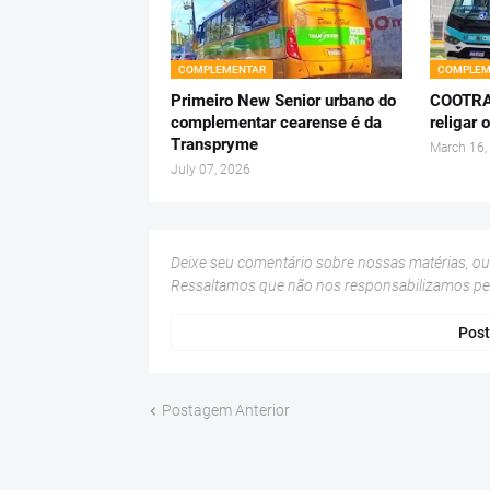
COMPLEMENTAR
COMPLEM
Primeiro New Senior urbano do
COOTRAP
complementar cearense é da
religar 
Transpryme
March 16,
July 07, 2026
Deixe seu comentário sobre nossas matérias, o
Ressaltamos que não nos responsabilizamos p
Post
Postagem Anterior