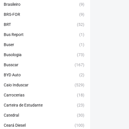
Brasileiro
(9)
BRS-FOR
(9)
BRT
(52)
Bus Report
(1)
Buser
(1)
Busologia
(73)
Busscar
(167)
BYD Auto
(2)
Caio Induscar
(529)
Carrocerias
(18)
Carteira de Estudante
(23)
Catedral
(30)
Ceará Diesel
(100)