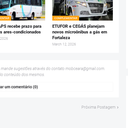
ENTAR
COMPLEMENTAR
S recebe prazo para
ETUFOR e CEGÁS planejam
os ares-condicionados
novos microônibus a gás em
Fortaleza
 2026
March 12, 2026
u mande sugestões através do contato
mobceara@gmail.com
.
elo conteúdo dos mesmos.
ar um comentário (0)
Próxima Postagem